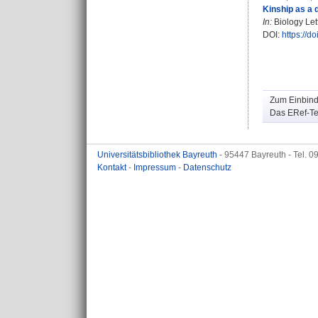
Kinship as a 
In:
Biology Lett
DOI:
https://d
Zum Einbinde
Das ERef-Tea
Universitätsbibliothek Bayreuth
- 95447 Bayreuth - Tel. 
Kontakt
-
Impressum
-
Datenschutz