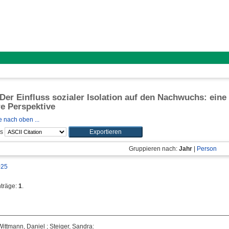
 Der Einfluss sozialer Isolation auf den Nachwuchs: eine
e Perspektive
 nach oben ...
ls
Gruppieren nach:
Jahr
|
Person
025
nträge:
1
.
Wittmann, Daniel
;
Steiger, Sandra
: