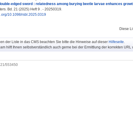
double-edged sword : relatedness among burying beetle larvae enhances growth
ers. Bd. 21 (2025) Heft 9 . - 20250319.
oi.org/10.1098/rsbl.2025.0319
Diese L
n der Liste in das CMS beachten Sie bitte die Hinweise auf dieser
Hilfeseite
.
m hilft Ihnen selbstverständlich auch gerne bei der Ermittlung der korrekten URL w
0921/553450