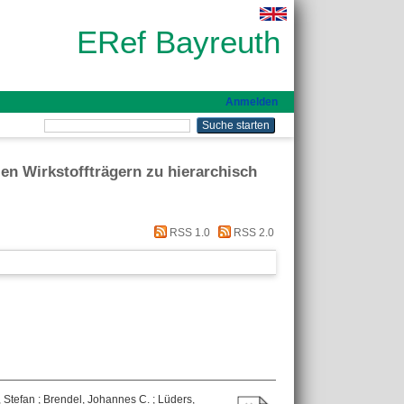
ERef Bayreuth
Anmelden
len Wirkstoffträgern zu hierarchisch
RSS 1.0
RSS 2.0
, Stefan
;
Brendel, Johannes C.
;
Lüders,