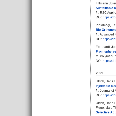
Tillmann
;
Bre
Sustainable ba
In:
RSC Applied
DOI:
https://
Pihlamagi, Ce
Bio-Orthogona
In:
Advanced Fu
DOI:
https://
Eberhardt, Jul
From spheres 
In:
Polymer Che
DOI:
https://
2025
Ulrich, Hans F
Injectable bi
In:
Journal of M
DOI:
https://
Ulrich, Hans F
Figge, Marc Th
Selective Act