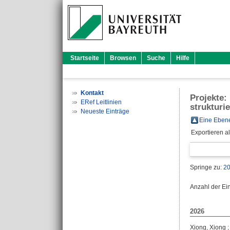
Startseite
Browsen
Suche
Hilfe
Kontakt
Projekte:
ERef Leitlinien
strukturi
Neueste Einträge
Eine Ebene
Exportieren a
Springe zu:
2
Anzahl der Ei
2026
Xiong, Xiong
;