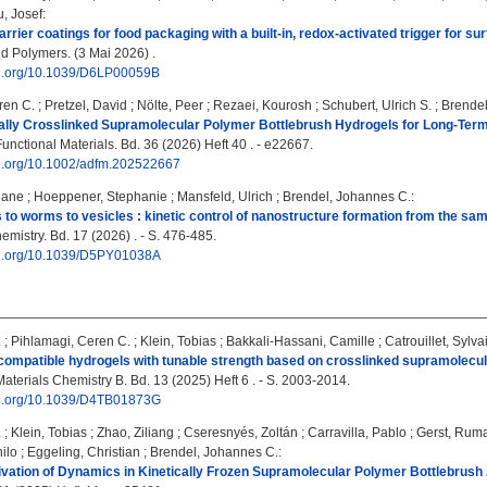
u, Josef
:
rrier coatings for food packaging with a built-in, redox-activated trigger for sur
 Polymers. (3 Mai 2026) .
doi.org/10.1039/D6LP00059B
ren C.
;
Pretzel, David
;
Nölte, Peer
;
Rezaei, Kourosh
;
Schubert, Ulrich S.
;
Brendel
lly Crosslinked Supramolecular Polymer Bottlebrush Hydrogels for Long-Term 
nctional Materials. Bd. 36 (2026) Heft 40 . - e22667.
doi.org/10.1002/adfm.202522667
iane
;
Hoeppener, Stephanie
;
Mansfeld, Ulrich
;
Brendel, Johannes C.
:
to worms to vesicles : kinetic control of nanostructure formation from the sa
mistry. Bd. 17 (2026) . - S. 476-485.
doi.org/10.1039/D5PY01038A
.
;
Pihlamagi, Ceren C.
;
Klein, Tobias
;
Bakkali-Hassani, Camille
;
Catrouillet, Sylva
ocompatible hydrogels with tunable strength based on crosslinked supramolecu
aterials Chemistry B. Bd. 13 (2025) Heft 6 . - S. 2003-2014.
doi.org/10.1039/D4TB01873G
.
;
Klein, Tobias
;
Zhao, Ziliang
;
Cseresnyés, Zoltán
;
Carravilla, Pablo
;
Gerst, Rum
ilo
;
Eggeling, Christian
;
Brendel, Johannes C.
:
ivation of Dynamics in Kinetically Frozen Supramolecular Polymer Bottlebrush