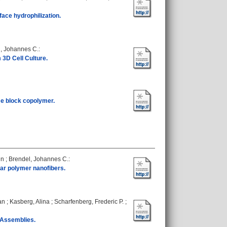
face hydrophilization.
, Johannes C.
:
3D Cell Culture.
me block copolymer.
in
;
Brendel, Johannes C.
:
lar polymer nanofibers.
an
;
Kasberg, Alina
;
Scharfenberg, Frederic P.
;
 Assemblies.