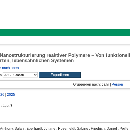
 Nanostrukturierung reaktiver Polymere – Von funktionel
erten, lebensähnlichen Systemen
 nach oben ...
ls
Gruppieren nach:
Jahr
|
Person
026
|
2025
nträge:
7
.
Anthony, Sulari
;
Eberhardt, Juliane
;
Rosenfeldt, Sabine
;
Friedrich, Daniel
;
Peiffer