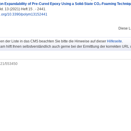
on Expandability of Pre-Cured Epoxy Using a Solid-State CO₂-Foaming Techniq
d. 13 (2021) Heft 15 . - 2441.
doi.org/10.3390/polym13152441
Diese L
n der Liste in das CMS beachten Sie bitte die Hinweise auf dieser
Hilfeseite
.
m hilft Ihnen selbstverständlich auch gerne bei der Ermittlung der korrekten URL w
0921/553450