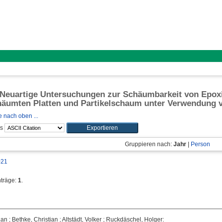
 Neuartige Untersuchungen zur Schäumbarkeit von Epoxi
häumten Platten und Partikelschaum unter Verwendung
 nach oben ...
ls
Gruppieren nach:
Jahr
|
Person
021
nträge:
1
.
Lan
;
Bethke, Christian
;
Altstädt, Volker
;
Ruckdäschel, Holger
: