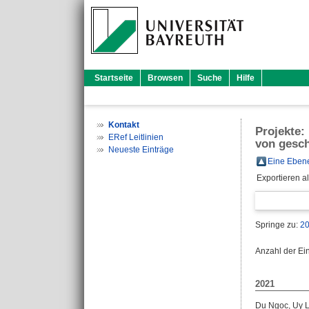
Startseite
Browsen
Suche
Hilfe
Kontakt
Projekte:
ERef Leitlinien
von gesc
Neueste Einträge
Eine Ebene
Exportieren a
Springe zu:
2
Anzahl der Ei
2021
Du Ngoc, Uy 