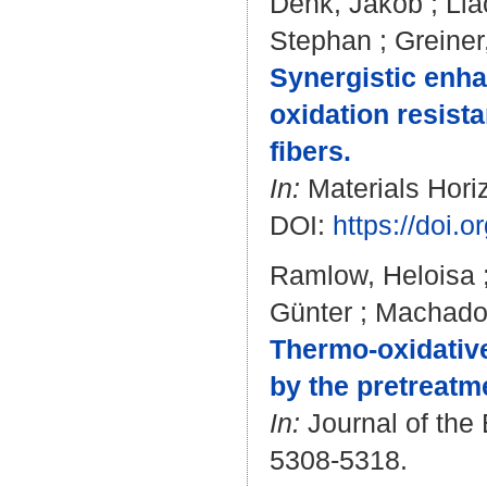
Denk, Jakob
;
Lia
Stephan
;
Greiner
Synergistic enh
oxidation resist
fibers.
In:
Materials Horiz
DOI:
https://doi
Ramlow, Heloisa
Günter
;
Machado,
Thermo-oxidative
by the pretreatme
In:
Journal of the 
5308-5318.