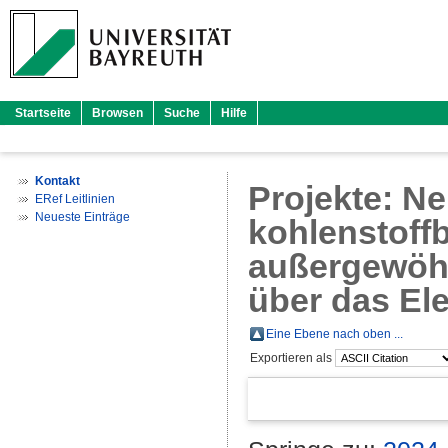
Startseite
Browsen
Suche
Hilfe
Kontakt
Projekte: Ne
ERef Leitlinien
Neueste Einträge
kohlenstoffb
außergewöh
über das El
Eine Ebene nach oben ...
Exportieren als