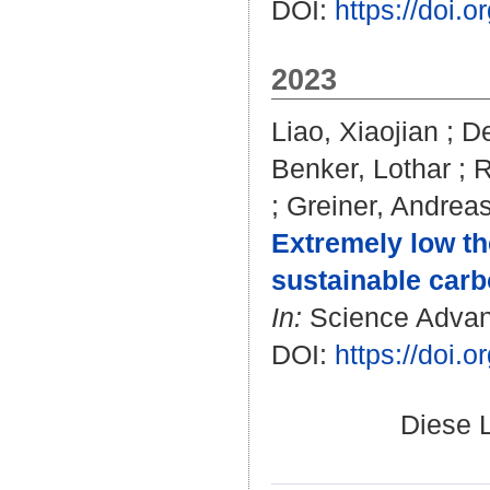
DOI:
https://doi.
2023
Liao, Xiaojian
;
De
Benker, Lothar
;
R
;
Greiner, Andrea
Extremely low th
sustainable carb
In:
Science Advanc
DOI:
https://doi.
Diese 