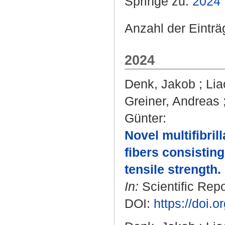
Springe zu:
2024
Anzahl der Eintr
2024
Denk, Jakob
;
Lia
Greiner, Andreas
Günter
:
Novel multifibri
fibers consisting
tensile strength.
In:
Scientific Repo
DOI:
https://doi.