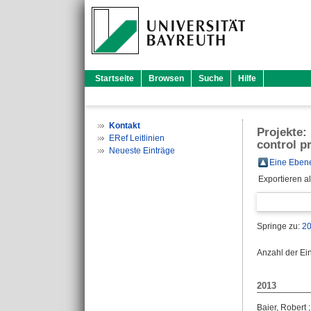
Startseite
Browsen
Suche
Hilfe
Kontakt
Projekte:
ERef Leitlinien
control p
Neueste Einträge
Eine Ebene
Exportieren a
Springe zu:
2
Anzahl der Ei
2013
Baier, Robert