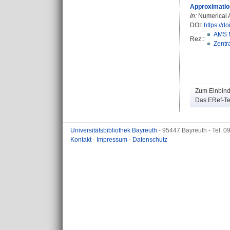
Approximation
In:
Numerical Al
DOI:
https://d
AMS 
Rez.:
Zentra
Zum Einbinde
Das ERef-Tea
Universitätsbibliothek Bayreuth
- 95447 Bayreuth - Tel. 
Kontakt
-
Impressum
-
Datenschutz