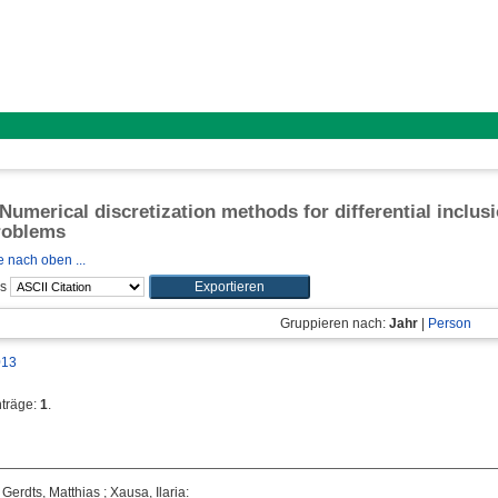
 Numerical discretization methods for differential inclus
roblems
 nach oben ...
ls
Gruppieren nach:
Jahr
|
Person
013
nträge:
1
.
;
Gerdts, Matthias
;
Xausa, Ilaria
: