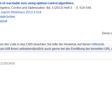
 of reachable sets using optimal control algorithms.
gebra, Control and Optimization. Bd. 3 (2013) Heft 3 . - S. 519-548.
oi.org/10.3934/naco.2013.3.519
MathSciNet
lblatt
Diese 
n der Liste in das CMS beachten Sie bitte die Hinweise auf dieser
Hilfeseite
.
m hilft Ihnen selbstverständlich auch gerne bei der Ermittlung der korrekten URL w
0921/553450