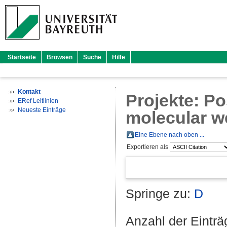
Startseite
Browsen
Suche
Hilfe
Kontakt
Projekte: Po
ERef Leitlinien
Neueste Einträge
molecular we
Eine Ebene nach oben ...
Exportieren als
Springe zu:
D
Anzahl der Eintr