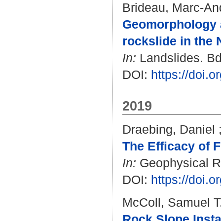
Brideau, Marc-An
Geomorphology an
rockslide in the
In:
Landslides. Bd.
DOI:
https://doi.
2019
Draebing, Daniel
The Efficacy of 
In:
Geophysical Re
DOI:
https://doi
McColl, Samuel T
Rock Slope Instab