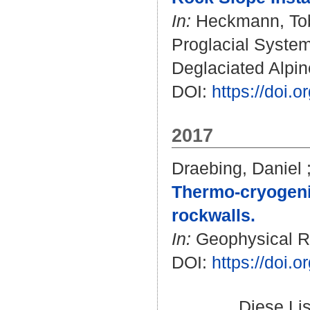
In:
Heckmann, To
Proglacial Syste
Deglaciated Alpin
DOI:
https://doi.
2017
Draebing, Daniel
Thermo-cryogenic
rockwalls.
In:
Geophysical Re
DOI:
https://doi
Diese Li