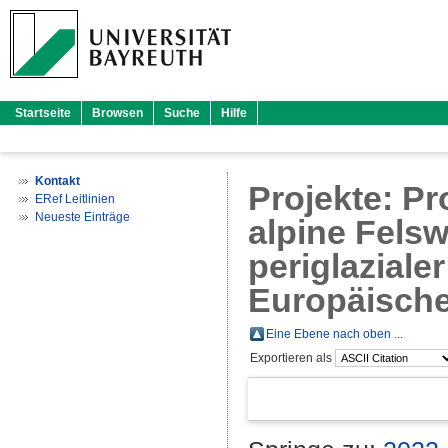
Startseite
Browsen
Suche
Hilfe
Kontakt
Projekte: P
ERef Leitlinien
Neueste Einträge
alpine Fels
periglaziale
Europäisch
Eine Ebene nach oben ...
Exportieren als