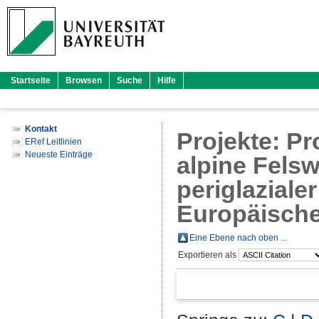
Startseite
Browsen
Suche
Hilfe
Kontakt
Projekte: P
ERef Leitlinien
Neueste Einträge
alpine Fels
periglaziale
Europäisch
Eine Ebene nach oben ...
Exportieren als