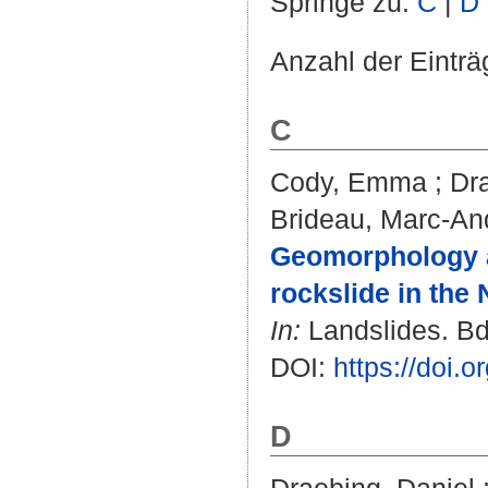
Springe zu:
C
|
D
Anzahl der Eintr
C
Cody, Emma
;
Dr
Brideau, Marc-An
Geomorphology an
rockslide in the
In:
Landslides. Bd.
DOI:
https://doi.
D