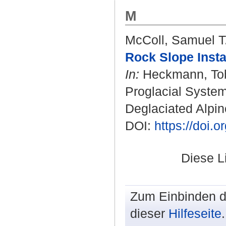
M
McColl, Samuel T
Rock Slope Instab
In:
Heckmann, To
Proglacial Syste
Deglaciated Alpin
DOI:
https://doi.
Diese L
Zum Einbinden de
dieser
Hilfeseite
.