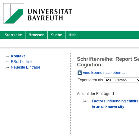
Startseite
Browsen
Suche
Hilfe
Kontakt
Schriftenreihe: Report S
ERef Leitlinien
Cognition
Neueste Einträge
Eine Ebene nach oben ...
Exportieren als
Anzahl der Einträge:
1
.
24
Factors influencing childr
in an unknown city