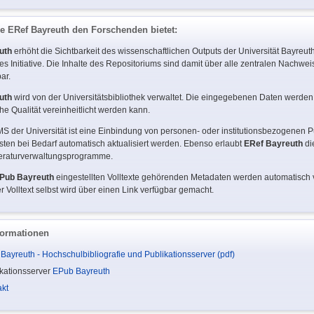
ie
ERef Bayreuth
den Forschenden bietet:
uth
erhöht die Sichtbarkeit des wissenschaftlichen Outputs der Universität Bayreuth
s Initiative. Die Inhalte des Repositoriums sind damit über alle zentralen Nachwei
ar.
uth
wird von der Universitätsbibliothek verwaltet. Die eingegebenen Daten werden 
che Qualität vereinheitlicht werden kann.
S der Universität ist eine Einbindung von personen- oder institutionsbezogenen Pu
sten bei Bedarf automatisch aktualisiert werden. Ebenso erlaubt
ERef Bayreuth
di
iteraturverwaltungsprogramme.
Pub Bayreuth
eingestellten Volltexte gehörenden Metadaten werden automatisch v
er Volltext selbst wird über einen Link verfügbar gemacht.
formationen
Bayreuth - Hochschulbibliografie und Publikationsserver (pdf)
kationsserver
EPub Bayreuth
akt