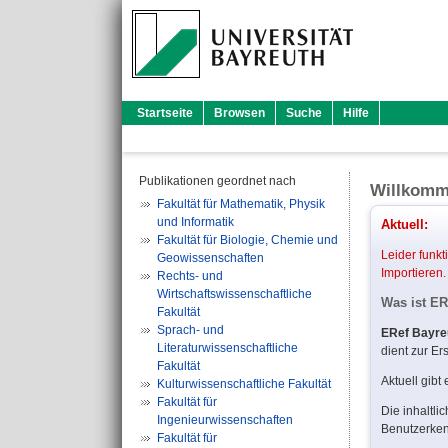
Startseite
Browsen
Suche
Hilfe
Publikationen geordnet nach
Willkomm
Fakultät für Mathematik, Physik
und Informatik
Aktuell:
Fakultät für Biologie, Chemie und
Leider funkt
Geowissenschaften
Importieren.
Rechts- und
Wirtschaftswissenschaftliche
Was ist ER
Fakultät
Sprach- und
ERef Bayre
Literaturwissenschaftliche
dient zur E
Fakultät
Aktuell gibt
Kulturwissenschaftliche Fakultät
Fakultät für
Die inhaltli
Ingenieurwissenschaften
Benutzerken
Fakultät für