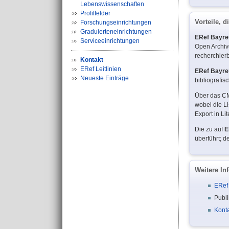
Lebenswissenschaften
Profilfelder
Vorteile, d
Forschungseinrichtungen
Graduierteneinrichtungen
ERef Bayre
Serviceeinrichtungen
Open Archive
recherchierb
Kontakt
ERef Leitlinien
ERef Bayre
Neueste Einträge
bibliografis
Über das CM
wobei die Li
Export in L
Die zu auf
E
überführt; d
Weitere In
ERef 
Publi
Kont