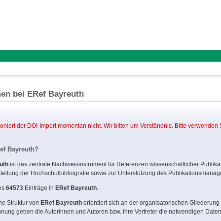
en bei ERef Bayreuth
ioniert der DOI-Import momentan nicht. Wir bitten um Verständnis. Bitte verwenden
ef Bayreuth?
uth
ist das zentrale Nachweisinstrument für Referenzen wissenschaftlicher Publikat
rstellung der Hochschulbibliografie sowie zur Unterstützung des Publikationsmana
 es
64573
Einträge in
ERef Bayreuth
.
che Struktur von
ERef Bayreuth
orientiert sich an der organisatorischen Gliederung
nung geben die Autorinnen und Autoren bzw. ihre Vertreter die notwendigen Daten 