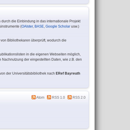
 durch die Einbindung in das internationale Projekt
sinstrumente (
OAIster
,
BASE
,
Google Scholar
usw.)
von Bibliothekaren überprüft, wodurch die
blikationslisten in die eigenen Webseiten möglich,
e Nachnutzung der eingestellten Daten, wie z.B. den
on der Universitätsbibliothek nach
ERef Bayreuth
Atom
RSS 1.0
RSS 2.0