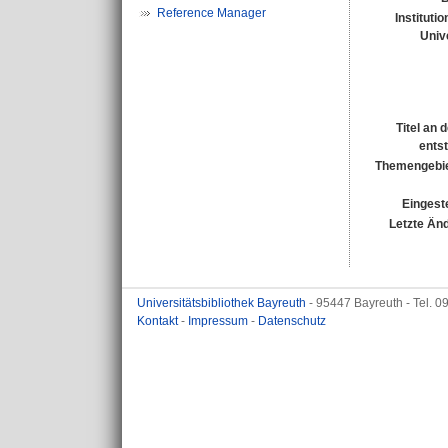
Reference Manager
Instituti
Unive
Titel an 
ents
Themengebie
Eingeste
Letzte Än
Universitätsbibliothek Bayreuth
- 95447 Bayreuth - Tel. 
Kontakt
-
Impressum
-
Datenschutz