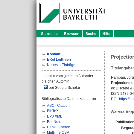
Startseite
Browsen
Suche
Hilfe
Kontakt
Projectio
ERef Leitlinien
Neueste Einträge
Titelangabe
Literatur vom gleichen Autor/der
Rambau, Jörg
gleichen Autor*in
Projections o
bei Google Scholar
In:
Discrete & 
ISSN 1432-0
Bibliografische Daten exportieren
DOI:
https://
ASCII Citation
BibTeX
Weitere Ang
EP3 XML
EndNote
Publikatio
HTML Citation
Beguta
Multiline CSV
B