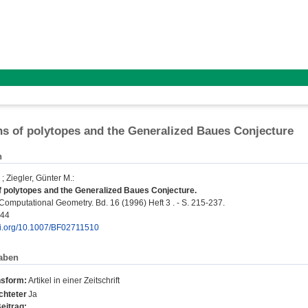
ns of polytopes and the Generalized Baues Conjecture
n
;
Ziegler, Günter M.
:
f polytopes and the Generalized Baues Conjecture.
Computational Geometry. Bd. 16 (1996) Heft 3 . - S. 215-237.
444
doi.org/10.1007/BF02711510
aben
nsform:
Artikel in einer Zeitschrift
chteter
Ja
eitrag: