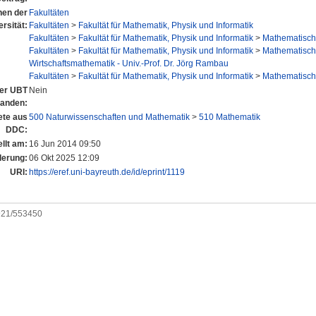
onen der
Fakultäten
rsität:
Fakultäten
>
Fakultät für Mathematik, Physik und Informatik
Fakultäten
>
Fakultät für Mathematik, Physik und Informatik
>
Mathematische
Fakultäten
>
Fakultät für Mathematik, Physik und Informatik
>
Mathematische
Wirtschaftsmathematik - Univ.-Prof. Dr. Jörg Rambau
Fakultäten
>
Fakultät für Mathematik, Physik und Informatik
>
Mathematische
der UBT
Nein
tanden:
te aus
500 Naturwissenschaften und Mathematik
>
510 Mathematik
DDC:
llt am:
16 Jun 2014 09:50
derung:
06 Okt 2025 12:09
URI:
https://eref.uni-bayreuth.de/id/eprint/1119
0921/553450