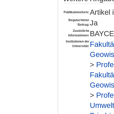
Artikel 
Publikationsform:
Begutachteter
Ja
Beitrag:
Zusätzliche
BAYCE
Informationen:
Institutionen der
Fakultä
Universität:
Geowis
>
Prof
Fakultä
Geowis
>
Prof
Umweltg