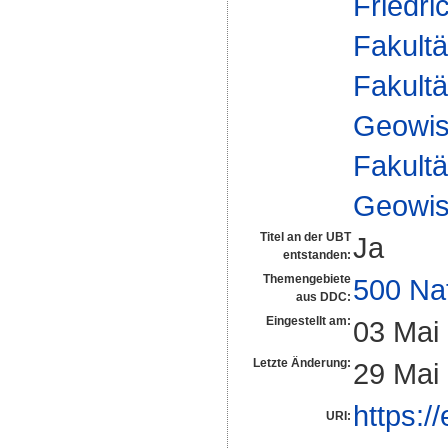
Friedri
Fakultä
Fakultä
Geowis
Fakultä
Geowis
Titel an der UBT
Ja
entstanden:
Themengebiete
500 Na
aus DDC:
Eingestellt am:
03 Mai
Letzte Änderung:
29 Mai
https:/
URI: