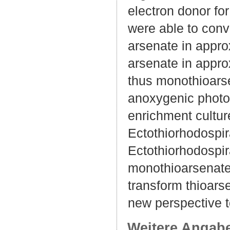
electron donor fo
were able to conv
arsenate in appr
arsenate in appro
thus monothioarse
anoxygenic photo
enrichment cultur
Ectothiorhodospir
Ectothiorhodospir
monothioarsenate 
transform thioars
new perspective t
Weitere Angab