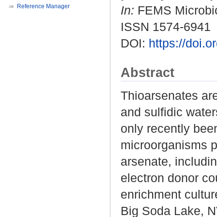
Reference Manager
In:
FEMS Microbiol
ISSN 1574-6941
DOI:
https://doi.
Abstract
Thioarsenates are
and sulfidic wate
only recently be
microorganisms pl
arsenate, includi
electron donor co
enrichment cultur
Big Soda Lake, NV