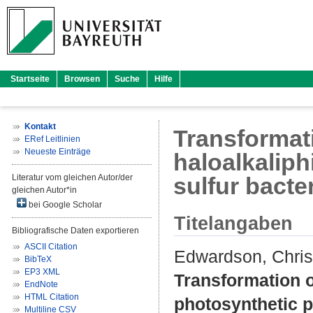
Startseite
Browsen
Suche
Hilfe
Kontakt
Transformat
ERef Leitlinien
Neueste Einträge
haloalkaliph
Literatur vom gleichen Autor/der
sulfur bacte
gleichen Autor*in
bei Google Scholar
Titelangaben
Bibliografische Daten exportieren
ASCII Citation
Edwardson, Chris
BibTeX
EP3 XML
Transformation o
EndNote
HTML Citation
photosynthetic p
Multiline CSV