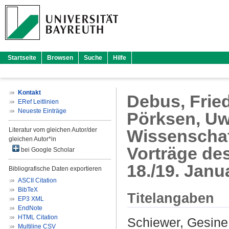
Startseite
Browsen
Suche
Hilfe
Kontakt
Debus, Frie
ERef Leitlinien
Neueste Einträge
Pörksen, Uw
Literatur vom gleichen Autor/der
Wissenschaf
gleichen Autor*in
Vorträge de
bei Google Scholar
18./19. Janu
Bibliografische Daten exportieren
ASCII Citation
BibTeX
Titelangaben
EP3 XML
EndNote
HTML Citation
Schiewer, Gesine
Multiline CSV