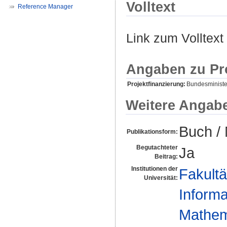
Volltext
Reference Manager
Link zum Volltext
Angaben zu Pr
Projektfinanzierung:
Bundesministe
Weitere Angab
Buch /
Publikationsform:
Begutachteter
Ja
Beitrag:
Institutionen der
Fakultä
Universität:
Informa
Mathema