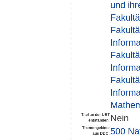
und ihr
Fakultä
Fakultä
Informa
Fakultä
Informa
Fakultä
Informa
Mathema
Titel an der UBT
Nein
entstanden:
Themengebiete
500 Na
aus DDC: