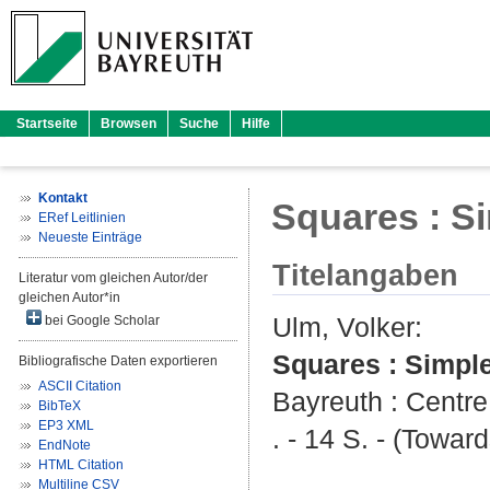
Startseite
Browsen
Suche
Hilfe
Kontakt
Squares : S
ERef Leitlinien
Neueste Einträge
Titelangaben
Literatur vom gleichen Autor/der
gleichen Autor*in
Ulm, Volker
:
bei Google Scholar
Squares : Simpl
Bibliografische Daten exportieren
ASCII Citation
Bayreuth : Centr
BibTeX
EP3 XML
. - 14 S. - (Towa
EndNote
HTML Citation
Multiline CSV