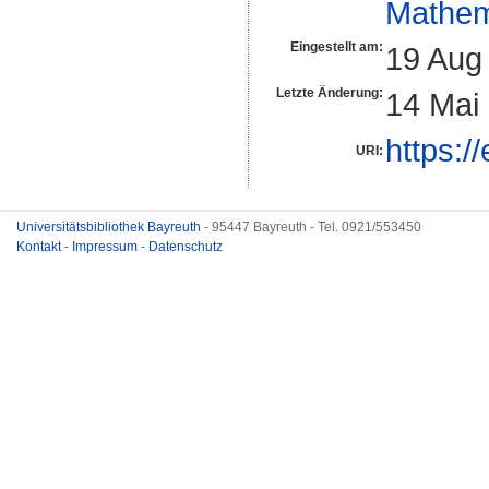
Mathem
Eingestellt am:
19 Aug
Letzte Änderung:
14 Mai
https:/
URI:
Universitätsbibliothek Bayreuth
- 95447 Bayreuth - Tel. 0921/553450
Kontakt
-
Impressum
-
Datenschutz