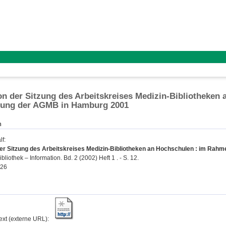
on der Sitzung des Arbeitskreises Medizin-Bibliotheken
gung der AGMB in Hamburg 2001
n
lf
:
der Sitzung des Arbeitskreises Medizin-Bibliotheken an Hochschulen : im Ra
bliothek – Information. Bd. 2 (2002) Heft 1 . - S. 12.
026
text (externe URL):