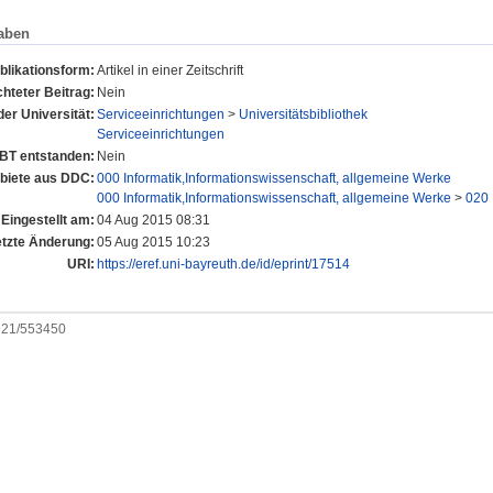
aben
blikationsform:
Artikel in einer Zeitschrift
hteter Beitrag:
Nein
der Universität:
Serviceeinrichtungen
>
Universitätsbibliothek
Serviceeinrichtungen
UBT entstanden:
Nein
iete aus DDC:
000 Informatik,Informationswissenschaft, allgemeine Werke
000 Informatik,Informationswissenschaft, allgemeine Werke
>
020 
Eingestellt am:
04 Aug 2015 08:31
etzte Änderung:
05 Aug 2015 10:23
URI:
https://eref.uni-bayreuth.de/id/eprint/17514
0921/553450