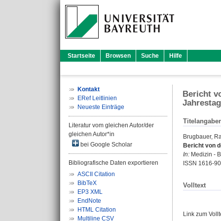
Startseite
Browsen
Suche
Hilfe
Kontakt
Bericht v
ERef Leitlinien
Jahresta
Neueste Einträge
Titelangabe
Literatur vom gleichen Autor/der
gleichen Autor*in
Brugbauer, Ra
bei Google Scholar
Bericht von 
In:
Medizin - Bi
Bibliografische Daten exportieren
ISSN 1616-9
ASCII Citation
BibTeX
Volltext
EP3 XML
EndNote
HTML Citation
Link zum Voll
Multiline CSV