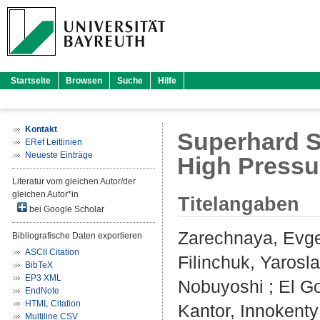
Startseite
Browsen
Suche
Hilfe
Kontakt
Superhard S
ERef Leitlinien
Neueste Einträge
High Pressu
Literatur vom gleichen Autor/der
gleichen Autor*in
Titelangaben
bei Google Scholar
Zarechnaya, Evg
Bibliografische Daten exportieren
ASCII Citation
Filinchuk, Yarosl
BibTeX
EP3 XML
Nobuyoshi
;
El G
EndNote
HTML Citation
Kantor, Innokenty
Multiline CSV