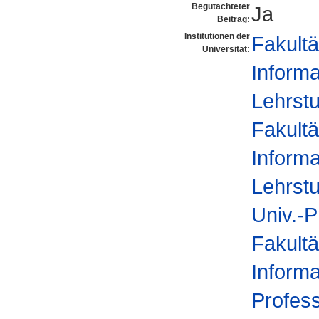
Begutachteter
Ja
Beitrag:
Institutionen der
Fakultä
Universität:
Informa
Lehrstu
Fakultä
Informa
Lehrstu
Univ.-P
Fakultä
Informa
Profess