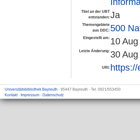
Informa
Titel an der UBT
Ja
entstanden:
Themengebiete
500 Na
aus DDC:
Eingestellt am:
10 Aug
Letzte Änderung:
30 Aug
https:/
URI:
Universitätsbibliothek Bayreuth
- 95447 Bayreuth - Tel. 0921/553450
Kontakt
-
Impressum
-
Datenschutz