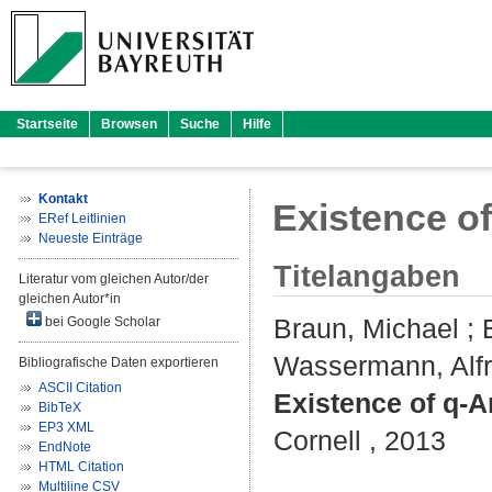
Startseite
Browsen
Suche
Hilfe
Kontakt
Existence o
ERef Leitlinien
Neueste Einträge
Titelangaben
Literatur vom gleichen Autor/der
gleichen Autor*in
Braun, Michael
;
bei Google Scholar
Wassermann, Alf
Bibliografische Daten exportieren
ASCII Citation
Existence of q-A
BibTeX
EP3 XML
Cornell , 2013
EndNote
HTML Citation
Multiline CSV