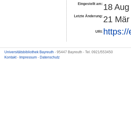
Eingestellt am:
18 Aug
Letzte Änderung:
21 Mär
https:/
URI:
Universitätsbibliothek Bayreuth
- 95447 Bayreuth - Tel. 0921/553450
Kontakt
-
Impressum
-
Datenschutz