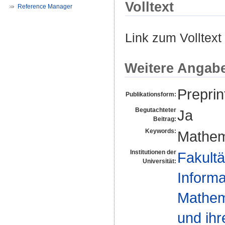
Volltext
Reference Manager
Link zum Volltext
Weitere Angab
Preprin
Publikationsform:
Begutachteter
Ja
Beitrag:
Keywords:
Mathem
Institutionen der
Fakultä
Universität:
Informa
Mathema
und ihr