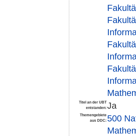
Fakultä
Fakultä
Informa
Fakultä
Informa
Fakultä
Informa
Mathema
Titel an der UBT
Ja
entstanden:
Themengebiete
500 Na
aus DDC:
Mathem