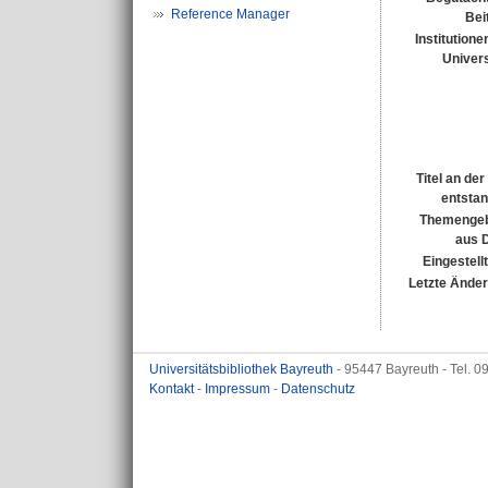
Reference Manager
Bei
Institutione
Univers
Titel an de
entsta
Themengeb
aus 
Eingestell
Letzte Ände
Universitätsbibliothek Bayreuth
- 95447 Bayreuth - Tel. 
Kontakt
-
Impressum
-
Datenschutz