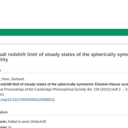
all redshift limit of steady states of the spherically s
lity
n
;
Rein, Gerhard
:
redshift limit of steady states of the spherically symmetric Einstein-Vlasov syst
l Proceedings of the Cambridge Philosophical Society. Bd. 159 (2015) Heft 3 . - S
041
doi.org/10.1017/S0305004115000511
aben
form:
Artikel in einer Zeitschrift
eter
Ja