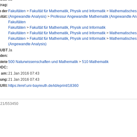
trag:
n der
Fakultäten
>
Fakultät für Mathematik, Physik und Informatik
>
Mathematisches I
ität:
(Angewandte Analysis)
>
Professur Angewandte Mathematik (Angewandte Analy
Fakultäten
Fakultäten
>
Fakultät für Mathematik, Physik und Informatik
Fakultäten
>
Fakultät für Mathematik, Physik und Informatik
>
Mathematisches I
Fakultäten
>
Fakultät für Mathematik, Physik und Informatik
>
Mathematisches I
(Angewandte Analysis)
r UBT
Ja
nden:
iete
500 Naturwissenschaften und Mathematik
>
510 Mathematik
DDC:
t am:
21 Jan 2016 07:43
rung:
21 Jan 2016 07:43
URI:
https://eref.uni-bayreuth.de/id/eprint/18360
0921/553450