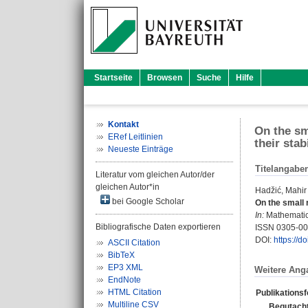
Startseite
Browsen
Suche
Hilfe
Kontakt
On the sm
ERef Leitlinien
their stabi
Neueste Einträge
Titelangabe
Literatur vom gleichen Autor/der
gleichen Autor*in
Hadžić, Mahir
bei Google Scholar
On the small 
In:
Mathematica
Bibliografische Daten exportieren
ISSN 0305-0
DOI:
https://
ASCII Citation
BibTeX
EP3 XML
Weitere Ang
EndNote
HTML Citation
Publikations
Multiline CSV
Begutacht