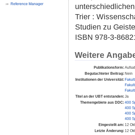
Reference Manager
unterschiedlichen
Trier : Wissenscha
Studien zu Geiste
ISBN 978-3-8682
Weitere Angab
Publikationsform:
Aufsa
Begutachteter Beitrag:
Nein
Institutionen der Universität:
Fakul
Fakul
Fakul
Titel an der UBT entstanden:
Ja
Themengebiete aus DDC:
400 S
400 S
400 S
400 S
Eingestellt am:
12 Ok
Letzte Änderung:
12 Ok