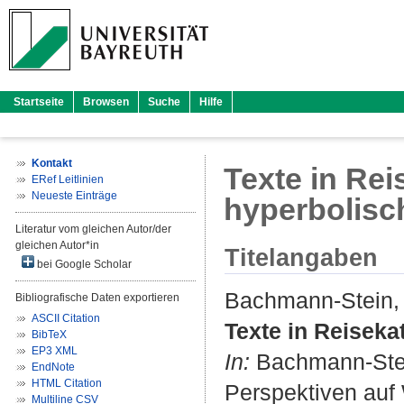
Startseite
Browsen
Suche
Hilfe
Kontakt
Texte in Re
ERef Leitlinien
Neueste Einträge
hyperbolisc
Literatur vom gleichen Autor/der
gleichen Autor*in
Titelangaben
bei Google Scholar
Bachmann-Stein,
Bibliografische Daten exportieren
ASCII Citation
Texte in Reiseka
BibTeX
EP3 XML
In:
Bachmann-Ste
EndNote
HTML Citation
Perspektiven auf 
Multiline CSV