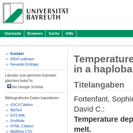
Startseite
Browsen
Suche
Hilfe
Kontakt
Temperature
ERef Leitlinien
Neueste Einträge
in a haploba
Literatur vom gleichen Autor/der
gleichen Autor*in
Titelangaben
bei Google Scholar
Fortenfant, Sophi
Bibliografische Daten exportieren
ASCII Citation
David C.
:
BibTeX
EP3 XML
Temperature depe
EndNote
HTML Citation
melt.
Multiline CSV