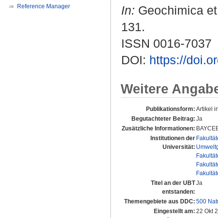
Reference Manager
In:
Geochimica et 
131.
ISSN 0016-7037
DOI:
https://doi
Weitere Angab
Publikationsform:
Artikel i
Begutachteter Beitrag:
Ja
Zusätzliche Informationen:
BAYCE
Institutionen der
Fakultä
Universität:
Umwelt
Fakultä
Fakultä
Fakultä
Titel an der UBT
Ja
entstanden:
Themengebiete aus DDC:
500 Nat
Eingestellt am:
22 Okt 