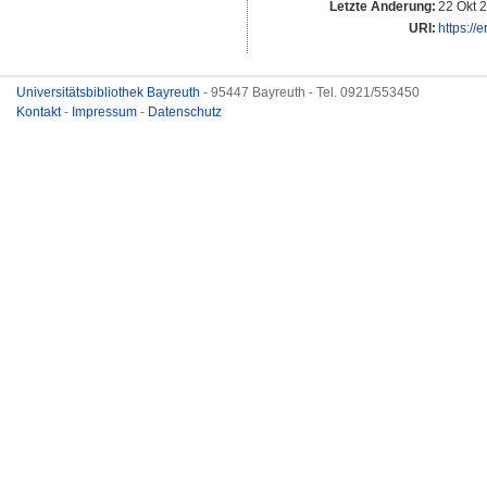
Letzte Änderung:
22 Okt 
URI:
https://
Universitätsbibliothek Bayreuth
- 95447 Bayreuth - Tel. 0921/553450
Kontakt
-
Impressum
-
Datenschutz