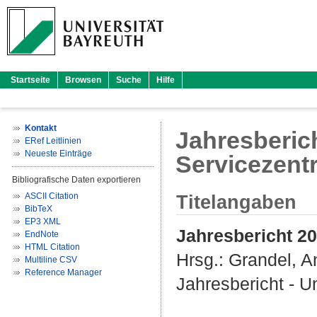
Startseite
Browsen
Suche
Hilfe
Kontakt
Jahresberich
ERef Leitlinien
Neueste Einträge
Servicezent
Bibliografische Daten exportieren
ASCII Citation
Titelangaben
BibTeX
EP3 XML
Jahresbericht 20
EndNote
HTML Citation
Hrsg.:
Grandel, A
Multiline CSV
Reference Manager
Jahresbericht - U