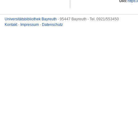
URI:
https:
Universitätsbibliothek Bayreuth
- 95447 Bayreuth - Tel. 0921/553450
Kontakt
-
Impressum
-
Datenschutz