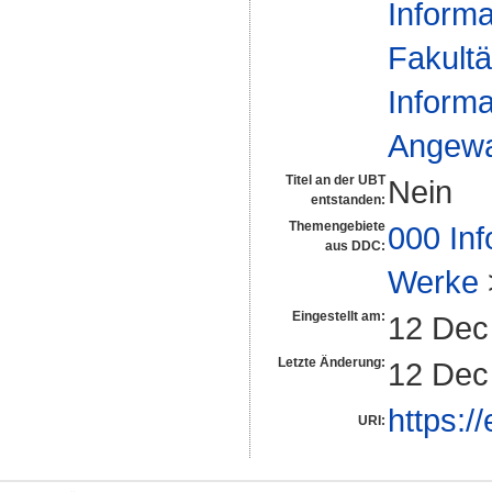
Informa
Fakultä
Informa
Angewan
Titel an der UBT
Nein
entstanden:
Themengebiete
000 Inf
aus DDC:
Werke
Eingestellt am:
12 Dec
Letzte Änderung:
12 Dec
https:/
URI: