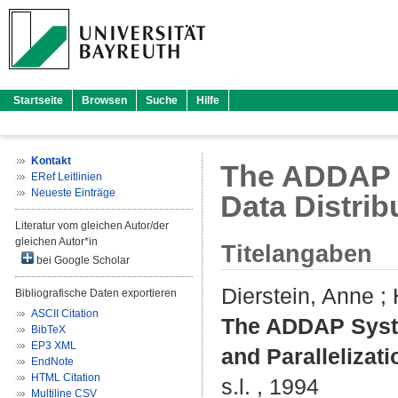
Startseite
Browsen
Suche
Hilfe
Kontakt
The ADDAP S
ERef Leitlinien
Neueste Einträge
Data Distrib
Literatur vom gleichen Autor/der
gleichen Autor*in
Titelangaben
bei Google Scholar
Dierstein, Anne
;
Bibliografische Daten exportieren
ASCII Citation
The ADDAP Syste
BibTeX
EP3 XML
and Parallelizati
EndNote
HTML Citation
s.l. , 1994
Multiline CSV