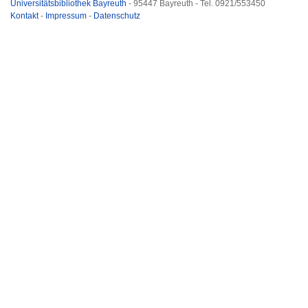
Universitätsbibliothek Bayreuth
- 95447 Bayreuth - Tel. 0921/553450
Kontakt
-
Impressum
-
Datenschutz