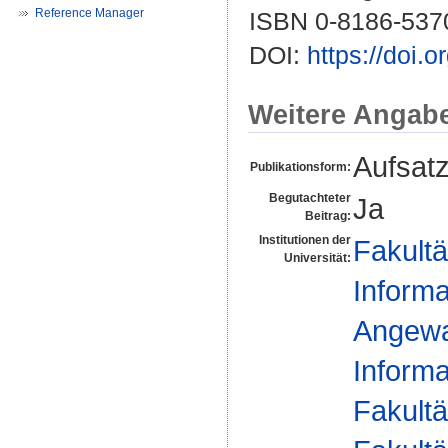
Reference Manager
ISBN 0-8186-537
DOI:
https://doi
Weitere Angab
Aufsat
Publikationsform:
Begutachteter
Ja
Beitrag:
Institutionen der
Fakultä
Universität:
Informa
Angewan
Informa
Fakultä