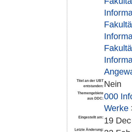
Fakultä
Informa
Fakultä
Informa
Fakultä
Informa
Angewan
Titel an der UBT
Nein
entstanden:
Themengebiete
000 Inf
aus DDC:
Werke
Eingestellt am:
19 Dec
Letzte Änderung: