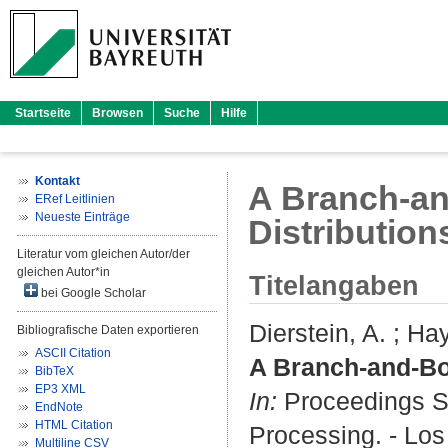
Startseite
Browsen
Suche
Hilfe
Kontakt
A Branch-an
ERef Leitlinien
Neueste Einträge
Distribution
Literatur vom gleichen Autor/der
gleichen Autor*in
Titelangaben
bei Google Scholar
Dierstein, A.
;
Hay
Bibliografische Daten exportieren
ASCII Citation
A Branch-and-Bou
BibTeX
EP3 XML
In:
Proceedings Se
EndNote
HTML Citation
Processing. - Los 
Multiline CSV