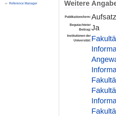
Weitere Angab
Reference Manager
Aufsat
Publikationsform:
Begutachteter
Ja
Beitrag:
Institutionen der
Fakultä
Universität:
Informa
Angewan
Informa
Fakultä
Fakultä
Informa
Fakultä