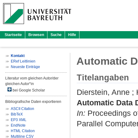
Startseite
Browsen
Suche
Hilfe
Kontakt
Automatic Da
ERef Leitlinien
Neueste Einträge
Titelangaben
Literatur vom gleichen Autor/der
gleichen Autor*in
Dierstein, Anne
;
bei Google Scholar
Automatic Data D
Bibliografische Daten exportieren
ASCII Citation
In:
Proceedings of
BibTeX
EP3 XML
Parallel Computers
EndNote
HTML Citation
Multiline CSV