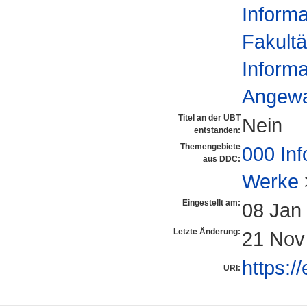
Informa
Fakultä
Informa
Angewan
Titel an der UBT
Nein
entstanden:
Themengebiete
000 Inf
aus DDC:
Werke
Eingestellt am:
08 Jan
Letzte Änderung:
21 Nov
https:/
URI: