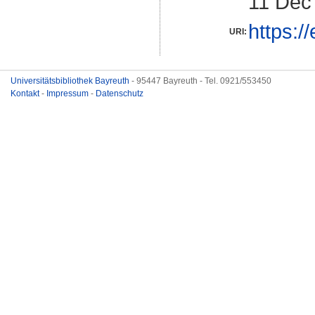
11 Dec
https:/
URI:
Universitätsbibliothek Bayreuth
- 95447 Bayreuth - Tel. 0921/553450
Kontakt
-
Impressum
-
Datenschutz