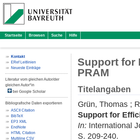
Startseite
Browsen
Suche
Hilfe
Kontakt
Support for
ERef Leitlinien
Neueste Einträge
PRAM
Literatur vom gleichen Autor/der
gleichen Autor*in
Titelangaben
bei Google Scholar
Grün, Thomas
;
R
Bibliografische Daten exportieren
ASCII Citation
Support for Eff
BibTeX
EP3 XML
In:
International J
EndNote
HTML Citation
S. 209-240.
Multiline CSV