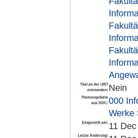
Fakultä
Informa
Fakultä
Informa
Fakultä
Informa
Angewan
Titel an der UBT
Nein
entstanden:
Themengebiete
000 Inf
aus DDC:
Werke
Eingestellt am:
11 Dec
Letzte Änderung: