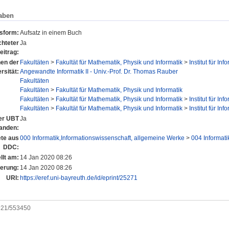
aben
nsform:
Aufsatz in einem Buch
hteter
Ja
eitrag:
nen der
Fakultäten
>
Fakultät für Mathematik, Physik und Informatik
>
Institut für Inf
rsität:
Angewandte Informatik II - Univ.-Prof. Dr. Thomas Rauber
Fakultäten
Fakultäten
>
Fakultät für Mathematik, Physik und Informatik
Fakultäten
>
Fakultät für Mathematik, Physik und Informatik
>
Institut für Inf
Fakultäten
>
Fakultät für Mathematik, Physik und Informatik
>
Institut für Inf
der UBT
Ja
anden:
te aus
000 Informatik,Informationswissenschaft, allgemeine Werke
>
004 Informati
DDC:
llt am:
14 Jan 2020 08:26
derung:
14 Jan 2020 08:26
URI:
https://eref.uni-bayreuth.de/id/eprint/25271
0921/553450