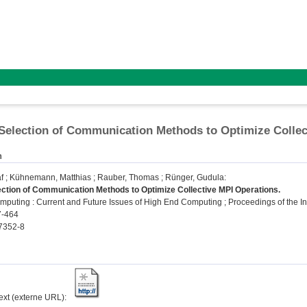
Selection of Communication Methods to Optimize Collec
n
f
;
Kühnemann, Matthias
;
Rauber, Thomas
;
Rünger, Gudula
:
ection of Communication Methods to Optimize Collective MPI Operations.
mputing : Current and Future Issues of High End Computing ; Proceedings of the Int
7-464
7352-8
text (externe URL):