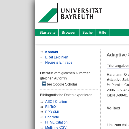
Startseite
Browsen
Suche
Hilfe
Kontakt
Adaptive 
ERef Leitlinien
Neueste Einträge
Titelangabe
Literatur vom gleichen Autor/der
Hartmann, Ola
gleichen Autor*in
Adaptive Sel
bei Google Scholar
In:
Parallel Co
2006 . - S. 45
Bibliografische Daten exportieren
ISBN 3-00-01
ASCII Citation
BibTeX
Volltext
EP3 XML
EndNote
HTML Citation
Link zum Voll
Multiline CSV