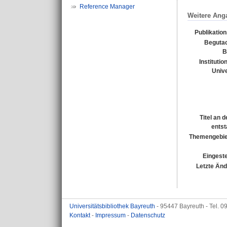
Reference Manager
Weitere Ang
Publikatio
Begutac
B
Institutio
Unive
Titel an 
entst
Themengebie
Eingeste
Letzte Än
Universitätsbibliothek Bayreuth
- 95447 Bayreuth - Tel. 
Kontakt
-
Impressum
-
Datenschutz