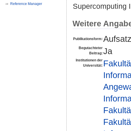
Reference Manager
Supercomputing In
Weitere Angab
Aufsat
Publikationsform:
Begutachteter
Ja
Beitrag:
Institutionen der
Fakultä
Universität:
Informa
Angewan
Informa
Fakultä
Fakultä