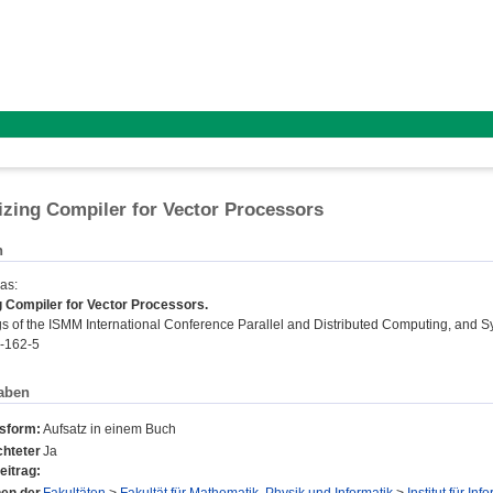
zing Compiler for Vector Processors
n
mas
:
 Compiler for Vector Processors.
 of the ISMM International Conference Parallel and Distributed Computing, and Syst
-162-5
aben
nsform:
Aufsatz in einem Buch
hteter
Ja
eitrag: