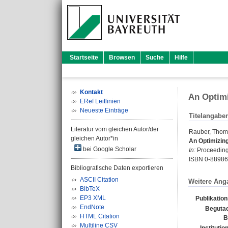
Startseite
Browsen
Suche
Hilfe
Kontakt
An Optimi
ERef Leitlinien
Neueste Einträge
Titelangabe
Literatur vom gleichen Autor/der
Rauber, Tho
gleichen Autor*in
An Optimizing
bei Google Scholar
In:
Proceedings
ISBN 0-88986
Bibliografische Daten exportieren
ASCII Citation
Weitere Ang
BibTeX
EP3 XML
Publikatio
EndNote
Begutac
HTML Citation
B
Multiline CSV