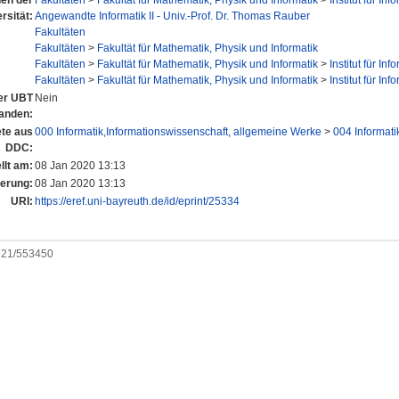
nen der
Fakultäten
>
Fakultät für Mathematik, Physik und Informatik
>
Institut für Inf
rsität:
Angewandte Informatik II - Univ.-Prof. Dr. Thomas Rauber
Fakultäten
Fakultäten
>
Fakultät für Mathematik, Physik und Informatik
Fakultäten
>
Fakultät für Mathematik, Physik und Informatik
>
Institut für Inf
Fakultäten
>
Fakultät für Mathematik, Physik und Informatik
>
Institut für Inf
der UBT
Nein
anden:
te aus
000 Informatik,Informationswissenschaft, allgemeine Werke
>
004 Informati
DDC:
llt am:
08 Jan 2020 13:13
derung:
08 Jan 2020 13:13
URI:
https://eref.uni-bayreuth.de/id/eprint/25334
0921/553450