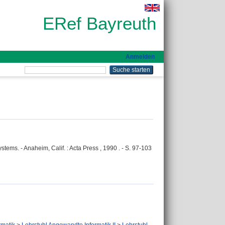
ERef Bayreuth
Anmelden
ems. - Anaheim, Calif. : Acta Press , 1990 . - S. 97-103