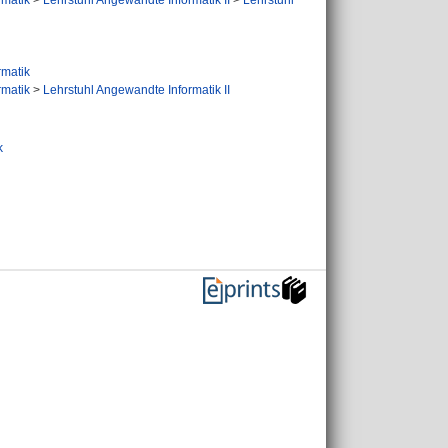
ormatik
>
Lehrstuhl Angewandte Informatik II
>
Lehrstuhl
ormatik
ormatik
>
Lehrstuhl Angewandte Informatik II
k