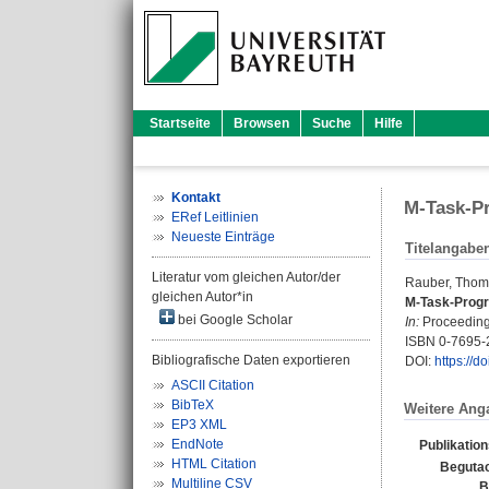
Startseite
Browsen
Suche
Hilfe
Kontakt
M-Task-P
ERef Leitlinien
Neueste Einträge
Titelangabe
Literatur vom gleichen Autor/der
Rauber, Tho
gleichen Autor*in
M-Task-Progr
bei Google Scholar
In:
Proceedings
ISBN 0-7695-
Bibliografische Daten exportieren
DOI:
https://
ASCII Citation
BibTeX
Weitere Ang
EP3 XML
EndNote
Publikatio
HTML Citation
Begutac
Multiline CSV
B