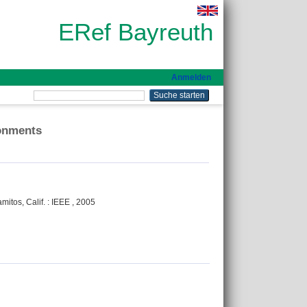
ERef Bayreuth
Anmelden
onments
itos, Calif. : IEEE , 2005