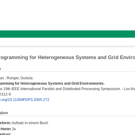
rogramming for Heterogeneous Systems and Grid Envir
n
mas
;
Rünger, Gudula
:
amming for Heterogeneous Systems and Grid Environments.
 19th IEEE International Parallel and Distributed Processing Symposium. - Los Alam
2312-9
doi.org/10.1109/IPDPS.2005.272
aben
nsform:
Aufsatz in einem Buch
hteter
Ja
eitrag: