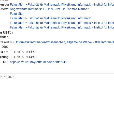
nen der
Fakultäten
>
Fakultät für Mathematik, Physik und Informatik
>
Institut für Inf
rsität:
Angewandte Informatik II - Univ.-Prof. Dr. Thomas Rauber
Fakultäten
Fakultäten
>
Fakultät für Mathematik, Physik und Informatik
Fakultäten
>
Fakultät für Mathematik, Physik und Informatik
>
Institut für Inf
Fakultäten
>
Fakultät für Mathematik, Physik und Informatik
>
Institut für Inf
der UBT
Ja
anden:
te aus
000 Informatik,Informationswissenschaft, allgemeine Werke
>
004 Informati
DDC:
llt am:
19 Dec 2019 14:42
derung:
19 Dec 2019 14:42
URI:
https://eref.uni-bayreuth.de/id/eprint/25350
0921/553450