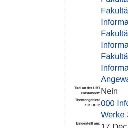
Fakultä
Informa
Fakultä
Informa
Fakultä
Informa
Angewan
Titel an der UBT
Nein
entstanden:
Themengebiete
000 Inf
aus DDC:
Werke
Eingestellt am:
17 Dec