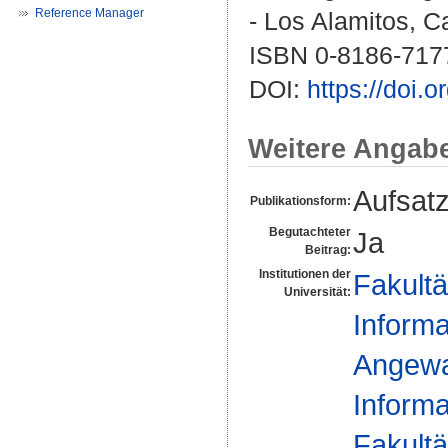
Reference Manager
- Los Alamitos, Ca
ISBN 0-8186-717
DOI:
https://doi
Weitere Angab
Aufsat
Publikationsform:
Begutachteter
Ja
Beitrag:
Institutionen der
Fakultä
Universität:
Informa
Angewan
Informa
Fakultä