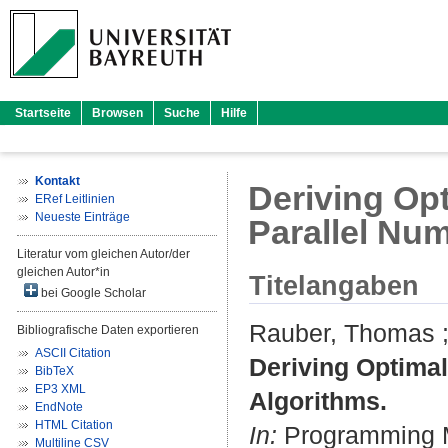
Startseite
Browsen
Suche
Hilfe
Kontakt
Deriving Opt
ERef Leitlinien
Neueste Einträge
Parallel Num
Literatur vom gleichen Autor/der
gleichen Autor*in
Titelangaben
bei Google Scholar
Rauber, Thomas
Bibliografische Daten exportieren
ASCII Citation
Deriving Optimal
BibTeX
EP3 XML
Algorithms.
EndNote
HTML Citation
In:
Programming Mo
Multiline CSV