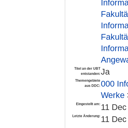
Informa
Fakultä
Informa
Fakultä
Informa
Angewan
Titel an der UBT
Ja
entstanden:
Themengebiete
000 Inf
aus DDC:
Werke
Eingestellt am:
11 Dec
Letzte Änderung:
11 Dec