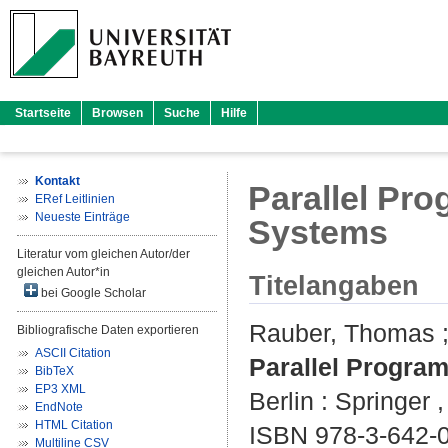
Startseite
Browsen
Suche
Hilfe
Kontakt
Parallel Pro
ERef Leitlinien
Neueste Einträge
Systems
Literatur vom gleichen Autor/der
gleichen Autor*in
Titelangaben
bei Google Scholar
Rauber, Thomas
Bibliografische Daten exportieren
ASCII Citation
Parallel Program
BibTeX
EP3 XML
Berlin : Springer ,
EndNote
HTML Citation
ISBN 978-3-642-
Multiline CSV