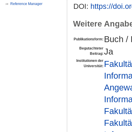
Reference Manager
DOI:
https://doi.
Weitere Angab
Buch /
Publikationsform:
Begutachteter
Ja
Beitrag:
Institutionen der
Fakultä
Universität:
Informa
Angewan
Informa
Fakultä
Fakultä