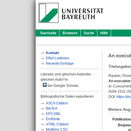
Startseite
Browsen
Suche
Hilfe
Kontakt
An execut
ERef Leitlinien
Neueste Einträge
Titelangabe
Literatur vom gleichen Autor/der
Rauber, Tho
gleichen Autor*in
An execution 
bei Google Scholar
In:
Concurrent 
ISSN 1531-2
Bibliografische Daten exportieren
DOI:
https://
ASCII Citation
BibTeX
Weitere Ang
EP3 XML
EndNote
Publikatio
HTML Citation
Begutac
Multiline CSV
B