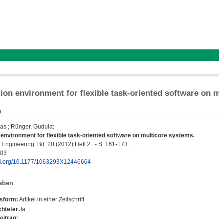
ion environment for flexible task-oriented software on 
n
mas
;
Rünger, Gudula
:
environment for flexible task-oriented software on multicore systems.
Engineering. Bd. 20 (2012) Heft 2 . - S. 161-173.
003
doi.org/10.1177/1063293X12446664
aben
nsform:
Artikel in einer Zeitschrift
hteter
Ja
eitrag: