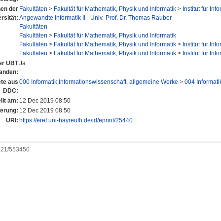
nen der
Fakultäten
>
Fakultät für Mathematik, Physik und Informatik
>
Institut für Inf
rsität:
Angewandte Informatik II - Univ.-Prof. Dr. Thomas Rauber
Fakultäten
Fakultäten
>
Fakultät für Mathematik, Physik und Informatik
Fakultäten
>
Fakultät für Mathematik, Physik und Informatik
>
Institut für Inf
Fakultäten
>
Fakultät für Mathematik, Physik und Informatik
>
Institut für Inf
der UBT
Ja
anden:
te aus
000 Informatik,Informationswissenschaft, allgemeine Werke
>
004 Informati
DDC:
llt am:
12 Dec 2019 08:50
derung:
12 Dec 2019 08:50
URI:
https://eref.uni-bayreuth.de/id/eprint/25440
0921/553450