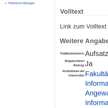
Reference Manager
Volltext
Link zum Volltext
Weitere Angab
Aufsat
Publikationsform:
Begutachteter
Ja
Beitrag:
Institutionen der
Fakultä
Universität:
Informa
Angewan
Informa