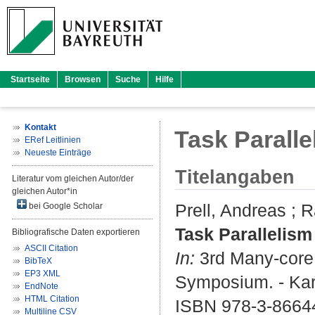
Startseite
Browsen
Suche
Hilfe
Kontakt
Task Parall
ERef Leitlinien
Neueste Einträge
Titelangaben
Literatur vom gleichen Autor/der
gleichen Autor*in
Prell, Andreas
;
R
bei Google Scholar
Task Parallelism
Bibliografische Daten exportieren
ASCII Citation
In:
3rd Many-core
BibTeX
EP3 XML
Symposium. - Karl
EndNote
HTML Citation
ISBN 978-3-8664
Multiline CSV