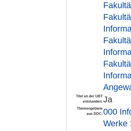
Fakultä
Fakultä
Informa
Fakultä
Informa
Fakultä
Informa
Angewan
Titel an der UBT
Ja
entstanden:
Themengebiete
000 Inf
aus DDC:
Werke