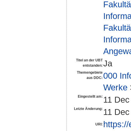
Fakultä
Informa
Fakultä
Informa
Angewan
Titel an der UBT
Ja
entstanden:
Themengebiete
000 Inf
aus DDC:
Werke
Eingestellt am:
11 Dec
Letzte Änderung:
11 Dec
https:/
URI: