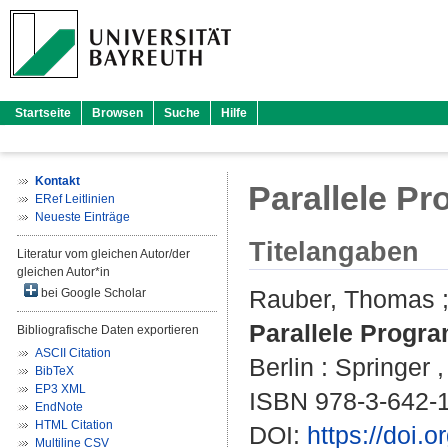
Startseite
Browsen
Suche
Hilfe
Kontakt
Parallele P
ERef Leitlinien
Neueste Einträge
Titelangaben
Literatur vom gleichen Autor/der
gleichen Autor*in
Rauber, Thomas
bei Google Scholar
Parallele Progra
Bibliografische Daten exportieren
ASCII Citation
Berlin : Springer ,
BibTeX
EP3 XML
ISBN 978-3-642-
EndNote
HTML Citation
DOI:
https://doi.
Multiline CSV