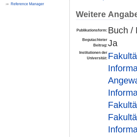
Reference Manager
Weitere Angab
Buch /
Publikationsform:
Begutachteter
Ja
Beitrag:
Institutionen der
Fakultä
Universität:
Informa
Angewan
Informa
Fakultä
Fakultä
Informa