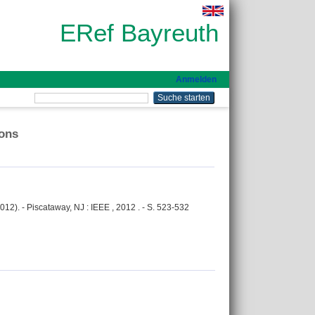
ERef Bayreuth
Anmelden
ions
. - Piscataway, NJ : IEEE , 2012 . - S. 523-532