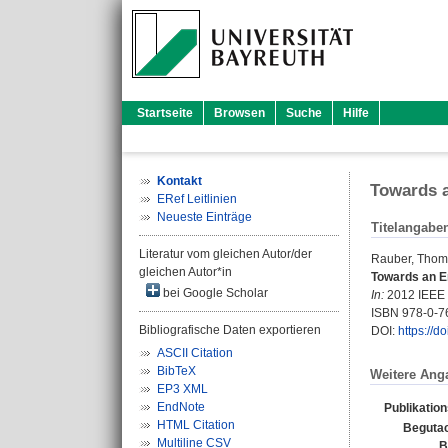
Startseite
Browsen
Suche
Hilfe
Kontakt
Towards a
ERef Leitlinien
Neueste Einträge
Titelangabe
Literatur vom gleichen Autor/der
Rauber, Tho
gleichen Autor*in
Towards an En
bei Google Scholar
In:
2012 IEEE I
ISBN 978-0-7
Bibliografische Daten exportieren
DOI:
https://
ASCII Citation
BibTeX
Weitere Ang
EP3 XML
EndNote
Publikatio
HTML Citation
Begutac
Multiline CSV
B