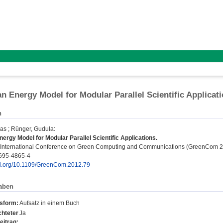
n Energy Model for Modular Parallel Scientific Applicat
n
mas
;
Rünger, Gudula
:
ergy Model for Modular Parallel Scientific Applications.
nternational Conference on Green Computing and Communications (GreenCom 2012)
695-4865-4
doi.org/10.1109/GreenCom.2012.79
aben
nsform:
Aufsatz in einem Buch
hteter
Ja
eitrag: