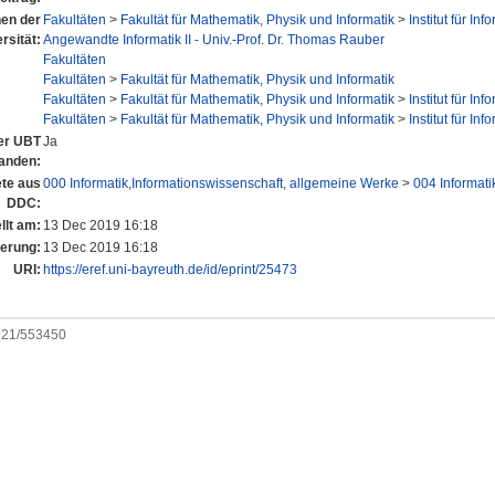
nen der
Fakultäten
>
Fakultät für Mathematik, Physik und Informatik
>
Institut für Inf
rsität:
Angewandte Informatik II - Univ.-Prof. Dr. Thomas Rauber
Fakultäten
Fakultäten
>
Fakultät für Mathematik, Physik und Informatik
Fakultäten
>
Fakultät für Mathematik, Physik und Informatik
>
Institut für Inf
Fakultäten
>
Fakultät für Mathematik, Physik und Informatik
>
Institut für Inf
der UBT
Ja
anden:
te aus
000 Informatik,Informationswissenschaft, allgemeine Werke
>
004 Informati
DDC:
llt am:
13 Dec 2019 16:18
derung:
13 Dec 2019 16:18
URI:
https://eref.uni-bayreuth.de/id/eprint/25473
0921/553450