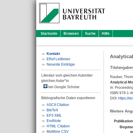
Startseite
Browsen
Suche
Hilfe
Kontakt
Analytica
ERef Leitlinien
Neueste Einträge
Titelangabe
Literatur vom gleichen Autor/der
Rauber, Tho
gleichen Autor*in
Analytical Mo
bei Google Scholar
In:
Proceedings
ISBN 978-1-4
Bibliografische Daten exportieren
DOI:
https://
ASCII Citation
BibTeX
Weitere Ang
EP3 XML
EndNote
Publikatio
HTML Citation
Begutac
Multiline CSV
B