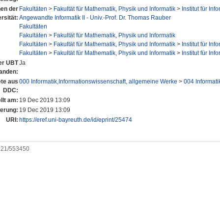
nen der
Fakultäten
>
Fakultät für Mathematik, Physik und Informatik
>
Institut für Inf
rsität:
Angewandte Informatik II - Univ.-Prof. Dr. Thomas Rauber
Fakultäten
Fakultäten
>
Fakultät für Mathematik, Physik und Informatik
Fakultäten
>
Fakultät für Mathematik, Physik und Informatik
>
Institut für Inf
Fakultäten
>
Fakultät für Mathematik, Physik und Informatik
>
Institut für Inf
der UBT
Ja
anden:
te aus
000 Informatik,Informationswissenschaft, allgemeine Werke
>
004 Informati
DDC:
llt am:
19 Dec 2019 13:09
derung:
19 Dec 2019 13:09
URI:
https://eref.uni-bayreuth.de/id/eprint/25474
0921/553450