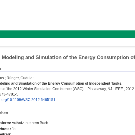
l Modeling and Simulation of the Energy Consumption o
n
mas
;
Rünger, Gudula
:
deling and Simulation of the Energy Consumption of Independent Tasks.
 of the 2012 Winter Simulation Conference (WSC). - Piscataway, NJ : IEEE , 2012
673-4781-5
doi.org/10.1109/WSC.2012.6465151
aben
nsform:
Aufsatz in einem Buch
hteter
Ja
eitrag: