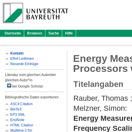
Startseite
Browsen
Suche
Hilfe
Kontakt
Energy Meas
ERef Leitlinien
Neueste Einträge
Processors 
Literatur vom gleichen Autor/der
gleichen Autor*in
Titelangaben
bei Google Scholar
Rauber, Thomas
Bibliografische Daten exportieren
ASCII Citation
Melzner, Simon
:
BibTeX
EP3 XML
Energy Measurem
EndNote
HTML Citation
Frequency Scali
Multiline CSV