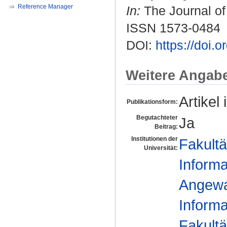
Reference Manager
In:
The Journal of
ISSN 1573-0484
DOI:
https://doi.
Weitere Angab
Artikel 
Publikationsform:
Begutachteter
Ja
Beitrag:
Institutionen der
Fakultä
Universität:
Informa
Angewan
Informa
Fakultä