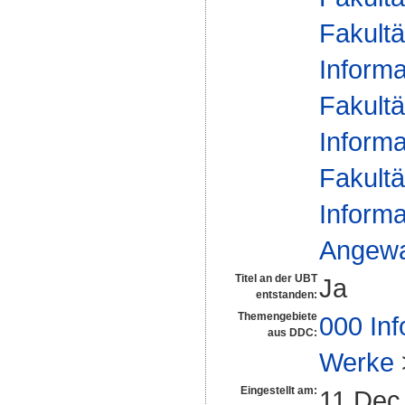
Fakultä
Informa
Fakultä
Informa
Fakultä
Informa
Angewan
Titel an der UBT
Ja
entstanden:
Themengebiete
000 Inf
aus DDC:
Werke
Eingestellt am:
11 Dec