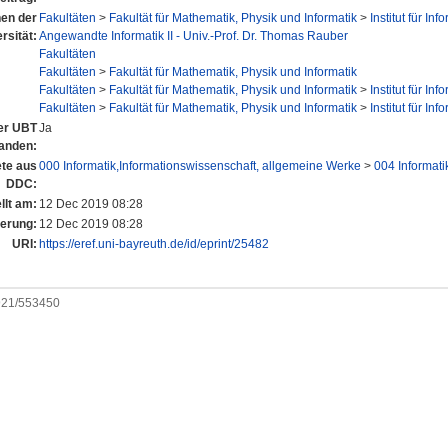
nen der
Fakultäten
>
Fakultät für Mathematik, Physik und Informatik
>
Institut für Inf
rsität:
Angewandte Informatik II - Univ.-Prof. Dr. Thomas Rauber
Fakultäten
Fakultäten
>
Fakultät für Mathematik, Physik und Informatik
Fakultäten
>
Fakultät für Mathematik, Physik und Informatik
>
Institut für Inf
Fakultäten
>
Fakultät für Mathematik, Physik und Informatik
>
Institut für Inf
der UBT
Ja
anden:
te aus
000 Informatik,Informationswissenschaft, allgemeine Werke
>
004 Informati
DDC:
llt am:
12 Dec 2019 08:28
derung:
12 Dec 2019 08:28
URI:
https://eref.uni-bayreuth.de/id/eprint/25482
0921/553450