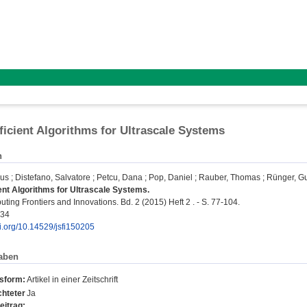
ficient Algorithms for Ultrascale Systems
n
sus
;
Distefano, Salvatore
;
Petcu, Dana
;
Pop, Daniel
;
Rauber, Thomas
;
Rünger, G
ent Algorithms for Ultrascale Systems.
ing Frontiers and Innovations. Bd. 2 (2015) Heft 2 . - S. 77-104.
734
oi.org/10.14529/jsfi150205
aben
nsform:
Artikel in einer Zeitschrift
hteter
Ja
eitrag: