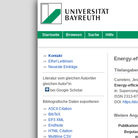
Startseite
Browsen
Suche
Hilfe
Kontakt
Energy-ef
ERef Leitlinien
Neueste Einträge
Titelangabe
Literatur vom gleichen Autor/der
Carretero, Je
gleichen Autor*in
Energy-effici
bei Google Scholar
In:
Supercomput
ISSN 2313-8
Bibliografische Daten exportieren
DOI:
https://d
ASCII Citation
BibTeX
Weitere Ang
EP3 XML
EndNote
Publikatio
HTML Citation
Begutac
Multiline CSV
B