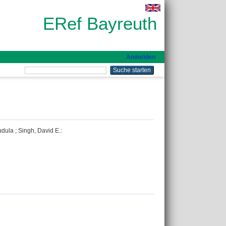
ERef Bayreuth
Anmelden
udula
;
Singh, David E.
: