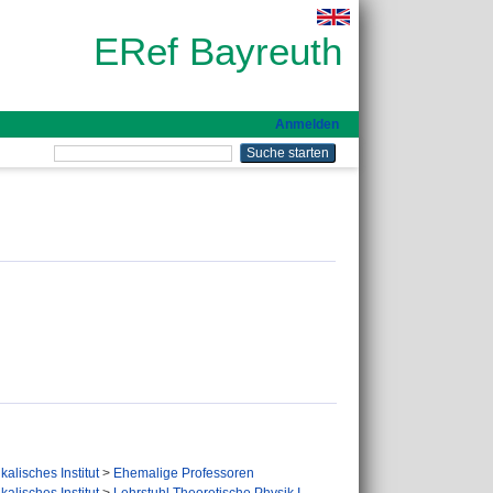
ERef Bayreuth
Anmelden
kalisches Institut
>
Ehemalige Professoren