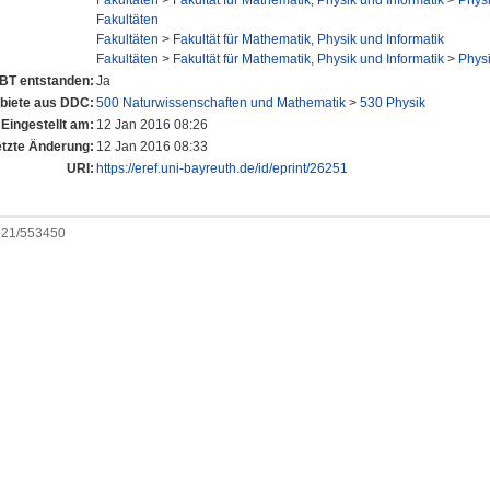
Fakultäten
>
Fakultät für Mathematik, Physik und Informatik
>
Physi
Fakultäten
Fakultäten
>
Fakultät für Mathematik, Physik und Informatik
Fakultäten
>
Fakultät für Mathematik, Physik und Informatik
>
Physi
UBT entstanden:
Ja
iete aus DDC:
500 Naturwissenschaften und Mathematik
>
530 Physik
Eingestellt am:
12 Jan 2016 08:26
etzte Änderung:
12 Jan 2016 08:33
URI:
https://eref.uni-bayreuth.de/id/eprint/26251
0921/553450