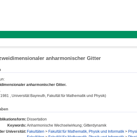
zweidimensionaler anharmonischer Gitter
n
un
:
dimensionaler anharmonischer Gitter.
.
, 1981 , Universität Bayreuth, Fakultät für Mathematik und Physik)
aben
blikationsform:
Dissertation
Keywords:
Anharmonische Wechselwirkung; Gitterdynamik
der Universität:
Fakultäten
>
Fakultät für Mathematik, Physik und Informatik
>
Physi