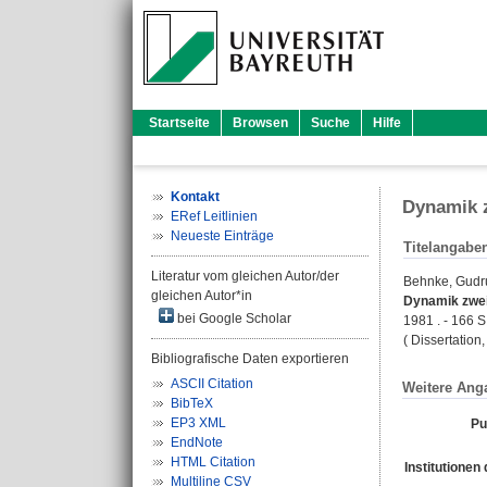
Startseite
Browsen
Suche
Hilfe
Kontakt
Dynamik 
ERef Leitlinien
Neueste Einträge
Titelangabe
Literatur vom gleichen Autor/der
Behnke, Gudr
gleichen Autor*in
Dynamik zwei
bei Google Scholar
1981 . - 166 S
( Dissertation
Bibliografische Daten exportieren
ASCII Citation
Weitere Ang
BibTeX
EP3 XML
Pu
EndNote
HTML Citation
Institutionen 
Multiline CSV