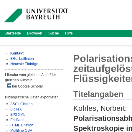
Startseite
Browsen
Suche
Hilfe
Kontakt
Polarisation
ERef Leitlinien
Neueste Einträge
zeitaufgelö
Literatur vom gleichen Autor/der
Flüssigkeit
gleichen Autor*in
bei Google Scholar
Titelangaben
Bibliografische Daten exportieren
ASCII Citation
Kohles, Norbert
:
BibTeX
EP3 XML
Polarisationsabh
EndNote
HTML Citation
Spektroskopie in
Multiline CSV