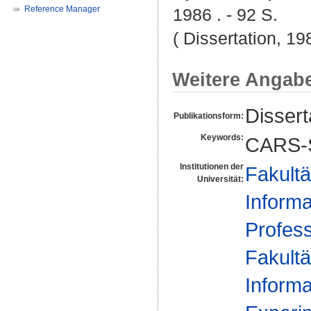
Reference Manager
1986 . - 92 S.
( Dissertation, 19
Weitere Angab
Dissert
Publikationsform:
Keywords:
CARS-Sp
Institutionen der
Fakultä
Universität:
Informa
Profes
Fakultä
Informa