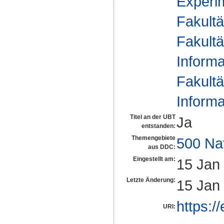
Experim
Fakultä
Fakultä
Informa
Fakultä
Informa
Titel an der UBT
Ja
entstanden:
Themengebiete
500 Na
aus DDC:
Eingestellt am:
15 Jan
Letzte Änderung:
15 Jan
https:/
URI: