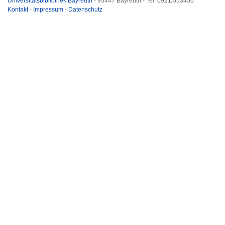
Universitätsbibliothek Bayreuth
- 95447 Bayreuth - Tel. 0921/553450
Kontakt
-
Impressum
-
Datenschutz