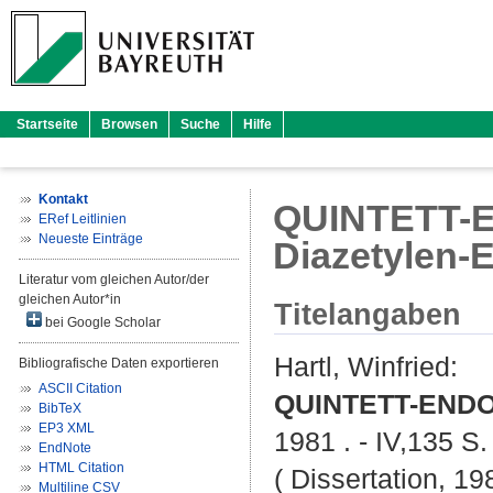
Startseite
Browsen
Suche
Hilfe
Kontakt
QUINTETT-EN
ERef Leitlinien
Neueste Einträge
Diazetylen-E
Literatur vom gleichen Autor/der
gleichen Autor*in
Titelangaben
bei Google Scholar
Hartl, Winfried
:
Bibliografische Daten exportieren
ASCII Citation
QUINTETT-ENDOR 
BibTeX
EP3 XML
1981 . - IV,135 S.
EndNote
HTML Citation
( Dissertation, 19
Multiline CSV