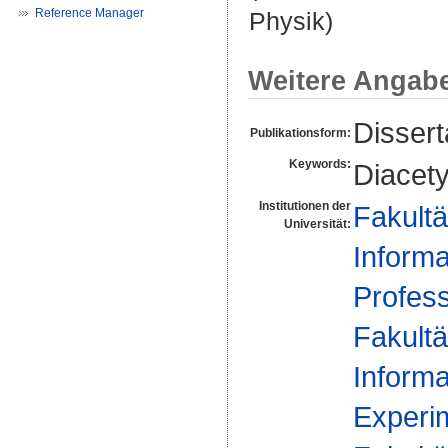
Reference Manager
Physik)
Weitere Angab
Dissert
Publikationsform:
Keywords:
Diacet
Institutionen der
Fakultä
Universität:
Informa
Profes
Fakultä
Informa
Experim