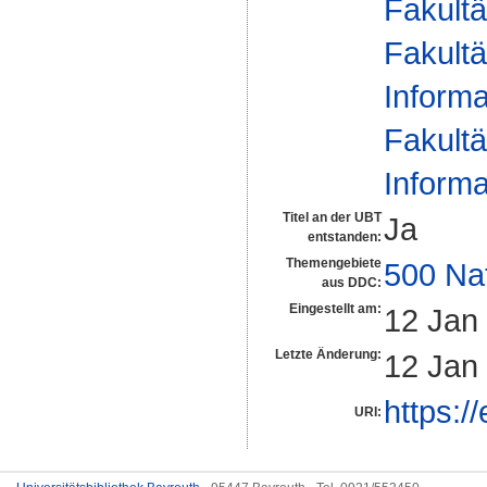
Fakultä
Fakultä
Informa
Fakultä
Informa
Titel an der UBT
Ja
entstanden:
Themengebiete
500 Na
aus DDC:
Eingestellt am:
12 Jan
Letzte Änderung:
12 Jan
https:/
URI: