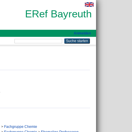
ERef Bayreuth
Anmelden
)
n
>
Fachgruppe Chemie