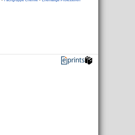
n
>
Fachgruppe Chemie
>
Ehemalige Professoren
n