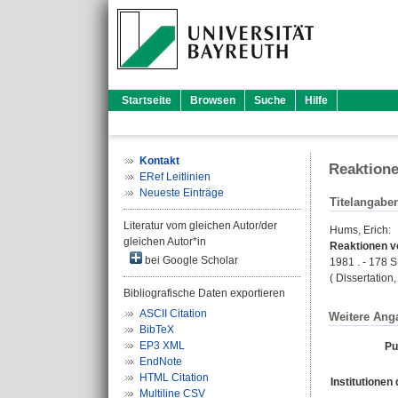
Startseite
Browsen
Suche
Hilfe
Kontakt
Reaktione
ERef Leitlinien
Neueste Einträge
Titelangabe
Literatur vom gleichen Autor/der
Hums, Erich
:
gleichen Autor*in
Reaktionen v
bei Google Scholar
1981 . - 178 S
( Dissertation
Bibliografische Daten exportieren
ASCII Citation
Weitere Ang
BibTeX
EP3 XML
Pu
EndNote
HTML Citation
Institutionen 
Multiline CSV