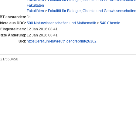
Fakultäten
>
Fakultät für Biologie, Chemie und Geowissenschafte
Fakultäten
Fakultäten
>
Fakultät für Biologie, Chemie und Geowissenschafte
UBT entstanden:
Ja
iete aus DDC:
500 Naturwissenschaften und Mathematik
>
540 Chemie
Eingestellt am:
12 Jan 2016 08:41
etzte Änderung:
12 Jan 2016 08:41
URI:
https://eref.uni-bayreuth.de/id/eprint/26362
0921/553450