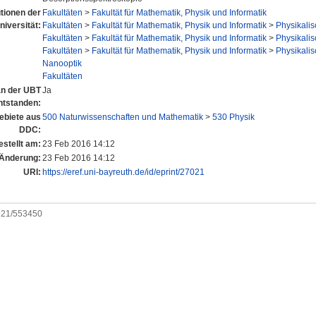
utionen der
Fakultäten
>
Fakultät für Mathematik, Physik und Informatik
niversität:
Fakultäten
>
Fakultät für Mathematik, Physik und Informatik
>
Physikalisc
Fakultäten
>
Fakultät für Mathematik, Physik und Informatik
>
Physikalisc
Fakultäten
>
Fakultät für Mathematik, Physik und Informatik
>
Physikalisc
Nanooptik
Fakultäten
 an der UBT
Ja
ntstanden:
biete aus
500 Naturwissenschaften und Mathematik
>
530 Physik
DDC:
estellt am:
23 Feb 2016 14:12
 Änderung:
23 Feb 2016 14:12
URI:
https://eref.uni-bayreuth.de/id/eprint/27021
0921/553450