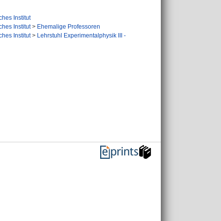
hes Institut
hes Institut
>
Ehemalige Professoren
hes Institut
>
Lehrstuhl Experimentalphysik III -