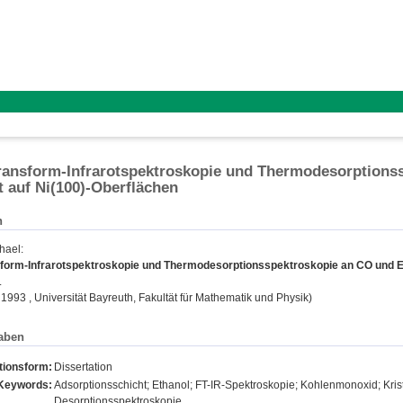
ransform-Infrarotspektroskopie und Thermodesorptions
t auf Ni(100)-Oberflächen
n
hael
:
sform-Infrarotspektroskopie und Thermodesorptionsspektroskopie an CO und Et
.
, 1993 , Universität Bayreuth, Fakultät für Mathematik und Physik)
aben
tionsform:
Dissertation
Keywords:
Adsorptionsschicht; Ethanol; FT-IR-Spektroskopie; Kohlenmonoxid; Krist
Desorptionsspektroskopie