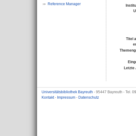
Reference Manager
Instit
U
Titel
e
Themenge
Eing
Letzte
Universitätsbibliothek Bayreuth
- 95447 Bayreuth - Tel. 
Kontakt
-
Impressum
-
Datenschutz