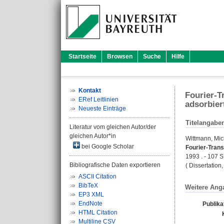
Startseite
Browsen
Suche
Hilfe
Kontakt
Fourier-T
ERef Leitlinien
adsorbier
Neueste Einträge
Titelangabe
Literatur vom gleichen Autor/der
gleichen Autor*in
Wittmann, Mic
bei Google Scholar
Fourier-Tran
1993 . - 107 S
Bibliografische Daten exportieren
( Dissertation
ASCII Citation
BibTeX
Weitere Ang
EP3 XML
EndNote
Publika
HTML Citation
Multiline CSV