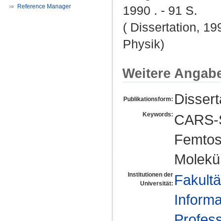
Reference Manager
1990 . - 91 S.
( Dissertation, 19
Physik)
Weitere Angab
Dissert
Publikationsform:
Keywords:
CARS-S
Femtos
Molekü
Institutionen der
Fakultä
Universität:
Informa
Profes