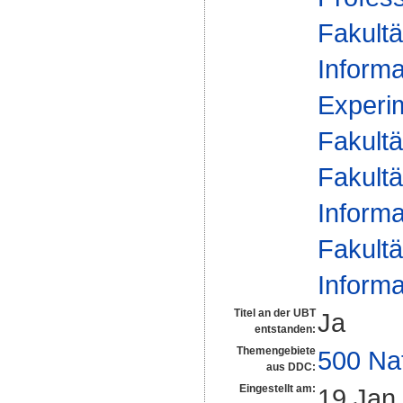
Fakultä
Informa
Experim
Fakultä
Fakultä
Informa
Fakultä
Informa
Titel an der UBT
Ja
entstanden:
Themengebiete
500 Na
aus DDC:
Eingestellt am:
19 Jan