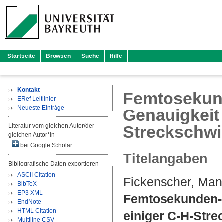
Startseite
Browsen
Suche
Hilfe
Kontakt
Femtosekun
ERef Leitlinien
Neueste Einträge
Genauigkeit 
Literatur vom gleichen Autor/der
Streckschw
gleichen Autor*in
bei Google Scholar
Titelangaben
Bibliografische Daten exportieren
ASCII Citation
Fickenscher, Man
BibTeX
EP3 XML
Femtosekunden-C
EndNote
HTML Citation
einiger C-H-Str
Multiline CSV