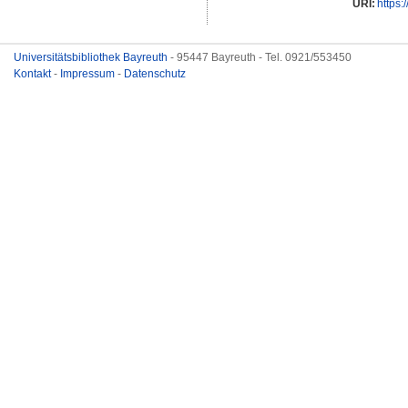
URI:
https:
Universitätsbibliothek Bayreuth
- 95447 Bayreuth - Tel. 0921/553450
Kontakt
-
Impressum
-
Datenschutz