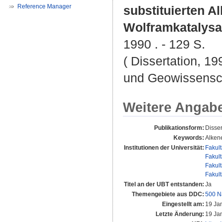
Reference Manager
substituierten 
Wolframkatalysa
1990 . - 129 S.
( Dissertation, 19
und Geowissensc
Weitere Angab
Publikationsform:
Disser
Keywords:
Alken
Institutionen der Universität:
Fakul
Fakul
Fakul
Fakul
Titel an der UBT entstanden:
Ja
Themengebiete aus DDC:
500 N
Eingestellt am:
19 Ja
Letzte Änderung:
19 Ja