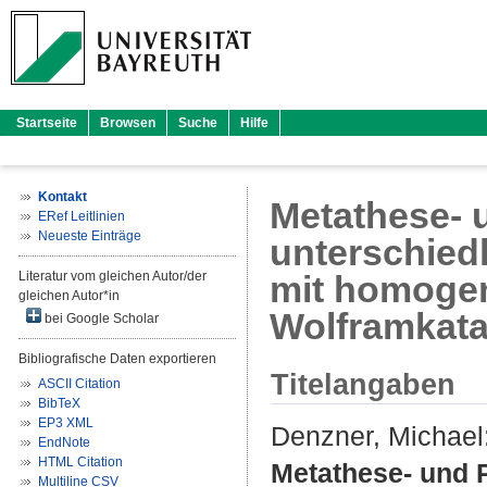
Startseite
Browsen
Suche
Hilfe
Kontakt
Metathese- 
ERef Leitlinien
Neueste Einträge
unterschiedl
Literatur vom gleichen Autor/der
mit homoge
gleichen Autor*in
Wolframkata
bei Google Scholar
Bibliografische Daten exportieren
Titelangaben
ASCII Citation
BibTeX
EP3 XML
Denzner, Michael
EndNote
HTML Citation
Metathese- und 
Multiline CSV