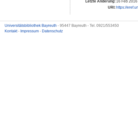
Letzte Änderung:
16 Feb 2016
URI:
https://eref.
Universitätsbibliothek Bayreuth
- 95447 Bayreuth - Tel. 0921/553450
Kontakt
-
Impressum
-
Datenschutz