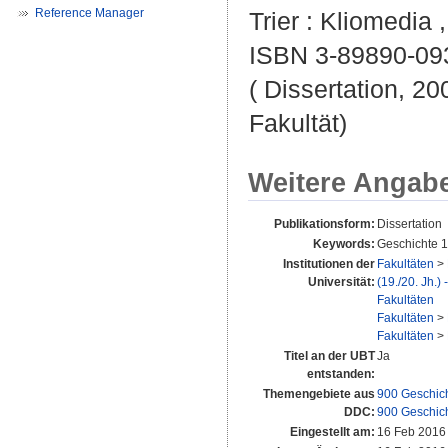
Reference Manager
Trier : Kliomedia 
ISBN 3-89890-09
( Dissertation, 20
Fakultät)
Weitere Angab
Publikationsform:
Dissertation
Keywords:
Geschichte 
Institutionen der
Fakultäten
>
Universität:
(19./20. Jh.)
Fakultäten
Fakultäten
>
Fakultäten
>
Titel an der UBT
Ja
entstanden:
Themengebiete aus
900 Geschic
DDC:
900 Geschic
Eingestellt am:
16 Feb 2016