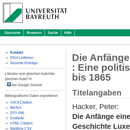
Startseite
Browsen
Suche
Hilfe
Kontakt
Die Anfänge
ERef Leitlinien
Neueste Einträge
: Eine poli
Literatur vom gleichen Autor/der
bis 1865
gleichen Autor*in
bei Google Scholar
Titelangaben
Bibliografische Daten exportieren
ASCII Citation
Hacker, Peter
:
BibTeX
EP3 XML
Die Anfänge eine
EndNote
HTML Citation
Geschichte Luxe
Multiline CSV