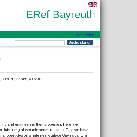
ERef Bayreuth
Anmelden
s
, Harald
;
Lippitz, Markus
:
uning and engineering their properties. Here, we
m dots using plasmonic nanostructures. First, we have
 nanoparticles on single near-surface GaAs quantum