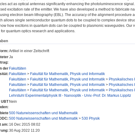
icles act as optical antennas significantly enhancing the photoluminescence signal
sed excitation rate of the emitter. We have also developed a method to fabricate n
sing electron beam lithography (EBL). The accuracy of the alignment procedure achi
h allows single semiconductor quantum dots to be coupled to complex device structur
ow how excitons in quantum dots can be coupled to plasmonic waveguides. Our res
ts for quantum optics research and applications.
aben
form:
Artikel in einer Zeitschrift
teter
Ja
trag:
en der
Fakultäten
sität:
Fakultäten
>
Fakultät für Mathematik, Physik und Informatik
Fakultäten
>
Fakultät für Mathematik, Physik und Informatik
>
Physikalisches I
Fakultäten
>
Fakultät für Mathematik, Physik und Informatik
>
Physikalisches I
Fakultäten
>
Fakultät für Mathematik, Physik und Informatik
>
Physikalisches I
Lehrstuhl Experimentalphysik III - Nanooptik - Univ.-Prof. Dr. Markus Lippitz
r UBT
Nein
nden:
biete
500 Naturwissenschaften und Mathematik
 DDC:
500 Naturwissenschaften und Mathematik
>
530 Physik
t am:
16 Dec 2015 08:02
rung:
30 Aug 2022 11:20