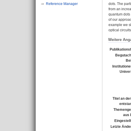
Reference Manager
dots. The part
from an increa
quantum dots u
of our approac
example we sh
optical circui
Weitere Ang
Publikations
Begutach
Bei
Institution
Univer
Titel an de
entsta
Themenge
aus
Eingestell
Letzte Ände