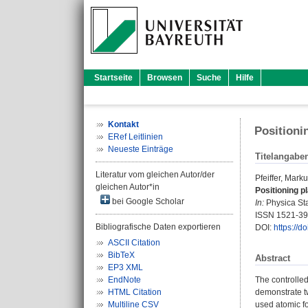
Startseite
Browsen
Suche
Hilfe
Kontakt
Positioni
ERef Leitlinien
Neueste Einträge
Titelangabe
Literatur vom gleichen Autor/der
Pfeiffer, Mark
gleichen Autor*in
Positioning p
bei Google Scholar
In:
Physica Stat
ISSN 1521-3
Bibliografische Daten exportieren
DOI:
https://
ASCII Citation
BibTeX
Abstract
EP3 XML
EndNote
The controlled
HTML Citation
demonstrate t
Multiline CSV
used atomic f