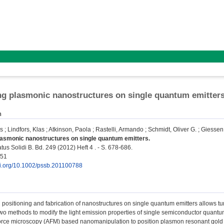
ng plasmonic nanostructures on single quantum emitter
n
us
;
Lindfors, Klas
;
Atkinson, Paola
;
Rastelli, Armando
;
Schmidt, Oliver G.
;
Giessen
lasmonic nanostructures on single quantum emitters.
us Solidi B. Bd. 249 (2012) Heft 4 . - S. 678-686.
951
doi.org/10.1002/pssb.201100788
 positioning and fabrication of nanostructures on single quantum emitters allows t
wo methods to modify the light emission properties of single semiconductor quantu
orce microscopy (AFM) based nanomanipulation to position plasmon resonant gold