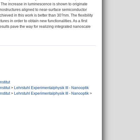
. The increase in luminescence is shown to originate
anostructures aligned to near-surface semiconductor
eved in this work is better than 30?nm. The flexibility
es in order to obtain new functionalities. As a first
ults pave the way for realizing integrated nanoscale
nstitut
nstitut
>
Lehrstuhl Experimentalphysik III - Nanooptik
nstitut
>
Lehrstuhl Experimentalphysik III - Nanooptik
>