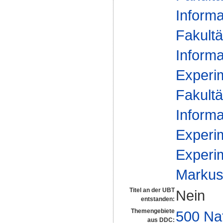
Informa
Fakultä
Informa
Experim
Fakultä
Informa
Experim
Experim
Markus 
Titel an der UBT
Nein
entstanden:
Themengebiete
500 Na
aus DDC: