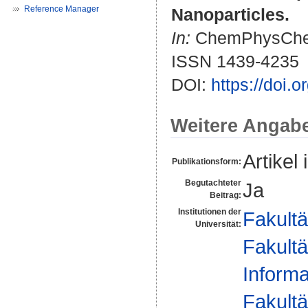
Reference Manager
Nanoparticles.
In:
ChemPhysChem. 
ISSN 1439-4235
DOI:
https://doi.
Weitere Angab
Artikel 
Publikationsform:
Begutachteter
Ja
Beitrag:
Institutionen der
Fakultä
Universität:
Fakultä
Informa
Fakultä