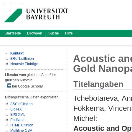
Startseite
Browsen
Suche
Hilfe
Kontakt
Acoustic an
ERef Leitlinien
Neueste Einträge
Gold Nanopa
Literatur vom gleichen Autor/der
gleichen Autor*in
Titelangaben
bei Google Scholar
Tchebotareva, An
Bibliografische Daten exportieren
ASCII Citation
Fokkema, Vincen
BibTeX
EP3 XML
Michel
:
EndNote
HTML Citation
Acoustic and Op
Multiline CSV