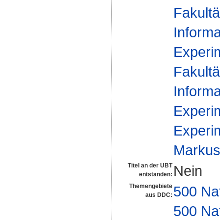
Fakultä
Informa
Experim
Fakultä
Informa
Experim
Experim
Markus 
Titel an der UBT
Nein
entstanden:
Themengebiete
500 Na
aus DDC:
500 Na