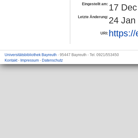
Eingestellt am:
17 Dec
Letzte Änderung:
24 Jan
https:/
URI:
Universitätsbibliothek Bayreuth
- 95447 Bayreuth - Tel. 0921/553450
Kontakt
-
Impressum
-
Datenschutz