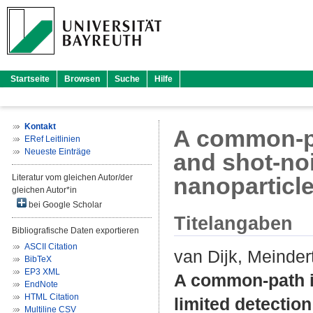
Startseite
Browsen
Suche
Hilfe
Kontakt
A common-pa
ERef Leitlinien
Neueste Einträge
and shot-noi
Literatur vom gleichen Autor/der
nanoparticl
gleichen Autor*in
bei Google Scholar
Titelangaben
Bibliografische Daten exportieren
ASCII Citation
van Dijk, Meinder
BibTeX
EP3 XML
A common-path in
EndNote
HTML Citation
limited detection
Multiline CSV