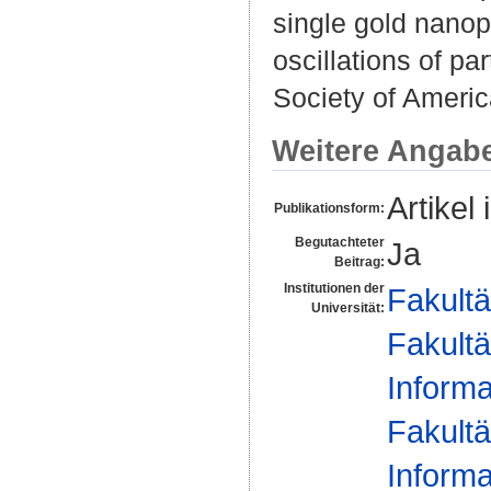
single gold nanop
oscillations of pa
Society of Americ
Weitere Angab
Artikel 
Publikationsform:
Begutachteter
Ja
Beitrag:
Institutionen der
Fakultä
Universität:
Fakultä
Informa
Fakultä
Informa