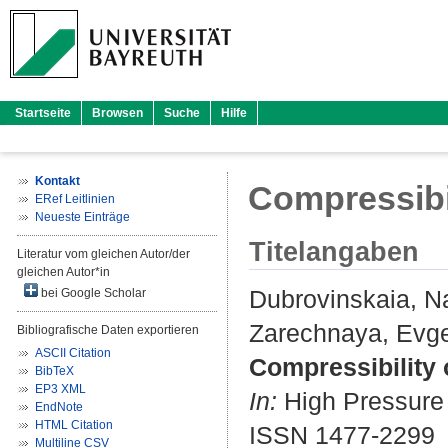
Startseite
Browsen
Suche
Hilfe
Kontakt
Compressibi
ERef Leitlinien
Neueste Einträge
Titelangaben
Literatur vom gleichen Autor/der
gleichen Autor*in
Dubrovinskaia, Na
bei Google Scholar
Zarechnaya, Evg
Bibliografische Daten exportieren
ASCII Citation
Compressibility
BibTeX
EP3 XML
In:
High Pressure R
EndNote
HTML Citation
ISSN 1477-2299
Multiline CSV