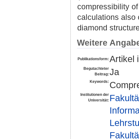
compressibility o
calculations also
diamond structure
Weitere Angab
Artikel 
Publikationsform:
Begutachteter
Ja
Beitrag:
Keywords:
Compres
Institutionen der
Fakultä
Universität:
Informa
Lehrstu
Fakultä