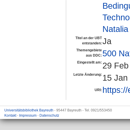
Beding
Technol
Natalia
Titel an der UBT
Ja
entstanden:
Themengebiete
500 Na
aus DDC:
Eingestellt am:
29 Feb
Letzte Änderung:
15 Jan
https:/
URI:
Universitätsbibliothek Bayreuth
- 95447 Bayreuth - Tel. 0921/553450
Kontakt
-
Impressum
-
Datenschutz